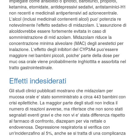
impiegate come ansiolitici o ipnotici, barbiturici, propofol,
ketamina, etomidate, antidepressivi sedativi, antistaminici-H1
non recenti e medicinali antipertensivi ad azionecentrale.
L'alcol (inclusi medicinali contenenti alcol) puo' potenzia re
notevolmente l'effetto sedativo di midazolam. L'assunzione di
alcoldovrebbe essere fortemente evitata in caso di
somministrazione di mid azolam. Midazolam riduce la
concentrazione minima alveolare (MAC) degli anestetici per
inalazione. L'effetto degli inibitori del CYP3A4 puo'essere
maggiore nei bambini piccoli, poiche' parte della dose per
muc osa orale viene probabilmente inghiottita e assorbita nel
tratto gastrointestinale.
Effetti indesiderati
Gli studi clinici pubblicati mostrano che midazolam per
mucosa orale e' stato somministrato a circa 443 bambini con
crisi epilettiche. La maggior parte degli studi non indica il
numero di reazioni avverse, ma riferisce che non sono stati
segnalati eventi gravi e che non vi e' stata differenza rispetto
al farmaco di confronto, diazepam per via rettale o
endovenosa. Depressione respiratoria si verifica con
un'incidenzafino al 5%, anche se si tratta di una complicanza