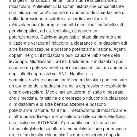
analgesici narcotici: il fentanil puo' ridurre la clearance di
midazolam. Antiepilettici: la somministrazione concomitante
con midazolam puo' causare un aumento della sedazione o
della depressione respiratoria o cardiovascolare. Il
midazolam puo' interagire con altri medicinali metabolizzati
per via epatica, ad es. fenitoina, causando un
potenziamento. Calcio-antagonisti: e' stato dimostrato che
diltiazem e verapamil riducono la clearance di midazolam edi
altre benzodiazepine e possono potenziarne l'azione. Agenti
dopami nergici: il midazolam puo' causare inibizione della
levodopa. Miorilassanti: ad es. baclofene. Il midazolam puo'
causare un potenziamento dei miorilassanti, con un aumento
degli effetti depressivi sul SNC. Nabilone: la
somministrazione concomitante con midazolam puo' causare
un aumento della sedazione o della depressione respiratoria
e cardiovascolare. Medicinali antiulcera: e' stato dimostrato
che cimetidina, ranitidina e omeprazolo riducono la clearance
di midazolam e di altre benzodiazepine e possono
potenziarne l'azione. Xantine: il metabolismo di midazolam e
di altre benzodiazepine e' accelerato dalle xantine. Medicinali
che inibiscono il CYP3A4: e' probabile che le interazioni
farmacologiche in seguito alla somministrazione per mucosa
orale di midazolam siano simili a quelle osservate dopo la