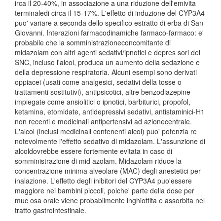
irca il 20-40%, in associazione a una riduzione dell'emivita
terminaledi circa il 15-17%. L'effetto di induzione del CYP3A4
puo' variare a seconda dello specifico estratto di erba di San
Giovanni. Interazioni farmacodinamiche farmaco-farmaco: e'
probabile che la somministrazioneconcomitante di
midazolam con altri agenti sedativi/ipnotici e depres sori del
SNC, incluso l'alcol, produca un aumento della sedazione e
della depressione respiratoria. Alcuni esempi sono derivati
oppiacei (usati come analgesici, sedativi della tosse o
trattamenti sostitutivi), antipsicotici, altre benzodiazepine
impiegate come ansiolitici o ipnotici, barbiturici, propofol,
ketamina, etomidate, antidepressivi sedativi, antistaminici-H1
non recenti e medicinali antipertensivi ad azionecentrale.
L'alcol (inclusi medicinali contenenti alcol) puo' potenzia re
notevolmente l'effetto sedativo di midazolam. L'assunzione di
alcoldovrebbe essere fortemente evitata in caso di
somministrazione di mid azolam. Midazolam riduce la
concentrazione minima alveolare (MAC) degli anestetici per
inalazione. L'effetto degli inibitori del CYP3A4 puo'essere
maggiore nei bambini piccoli, poiche' parte della dose per
muc osa orale viene probabilmente inghiottita e assorbita nel
tratto gastrointestinale.