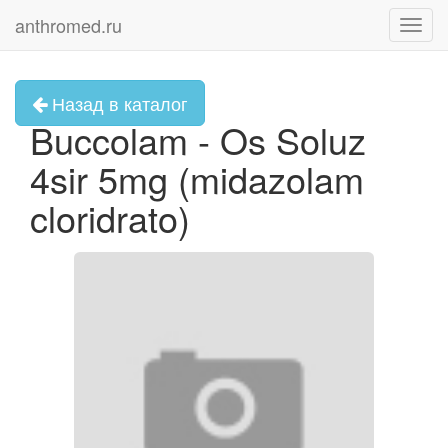
anthromed.ru
Toggl
navig
Назад в каталог
Buccolam - Os Soluz
4sir 5mg (midazolam
cloridrato)