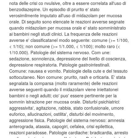
nota delle crisi co nvulsive, oltre a essere correlata all'uso di
benzodiazepine. Un episodio di prurito e' stato
verosimilmente imputato all'uso di midazolam per mucosa
orale. Di seguito sono elencate le reazioni avverse segnate
quando midazolam per mucosa orale e' stato somministrato
ai bambini negli studi clinici. La frequenza delle reazioni
avverse e' classificatanel modo seguente: comune (>= 1/100,
< 1/10); non comune (>= 1/1.000, < 1/100); molto raro (<
1/10.000). Patologie del sistema nervoso. Com une:
sedazione, sonnolenza, depressione del livello di coscienza,
depressione respiratoria. Patologie gastrointestinali.
Comune: nausea e vomito. Patologie della cute e del tessuto
sottocutaneo. Non comune: prurito, rash e orticaria. E' stata
segnalata la comparsa (molto raramente) delle reazioni
avverse seguenti quando il midazolam viene iniettatonei
bambini o negli adulti; cio' puo' essere pertinente per la
sommin istrazione per mucosa orale. Disturbi psichiatrici:
aggressivita', agitazione, rabbia, stato confusionale, umore
euforico, allucinazioni, ostilita', disturbi del movimento,
aggressione fisica. Patologie del sistema nervoso: amnesia
anterograda, atassia, capogiri, cefalea, crisi epilettica,
reazioni paradosse. Patologie cardiache: bradicardia, arresto