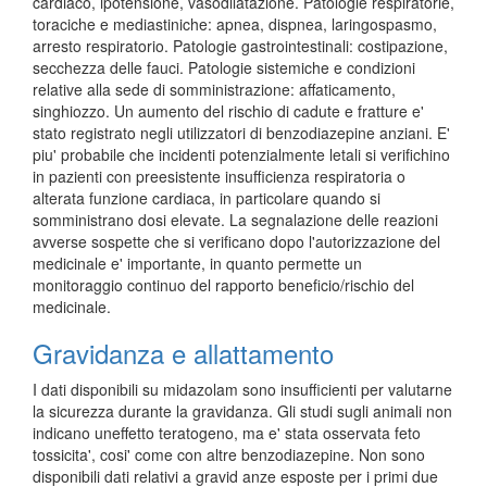
cardiaco, ipotensione, vasodilatazione. Patologie respiratorie,
toraciche e mediastiniche: apnea, dispnea, laringospasmo,
arresto respiratorio. Patologie gastrointestinali: costipazione,
secchezza delle fauci. Patologie sistemiche e condizioni
relative alla sede di somministrazione: affaticamento,
singhiozzo. Un aumento del rischio di cadute e fratture e'
stato registrato negli utilizzatori di benzodiazepine anziani. E'
piu' probabile che incidenti potenzialmente letali si verifichino
in pazienti con preesistente insufficienza respiratoria o
alterata funzione cardiaca, in particolare quando si
somministrano dosi elevate. La segnalazione delle reazioni
avverse sospette che si verificano dopo l'autorizzazione del
medicinale e' importante, in quanto permette un
monitoraggio continuo del rapporto beneficio/rischio del
medicinale.
Gravidanza e allattamento
I dati disponibili su midazolam sono insufficienti per valutarne
la sicurezza durante la gravidanza. Gli studi sugli animali non
indicano uneffetto teratogeno, ma e' stata osservata feto
tossicita', cosi' come con altre benzodiazepine. Non sono
disponibili dati relativi a gravid anze esposte per i primi due