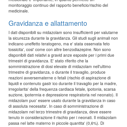
monitoraggio continuo del rapporto beneficio/rischio del
medicinale.
Gravidanza e allattamento
I dati disponibili su midazolam sono insufficienti per valutarne
la sicurezza durante la gravidanza. Gli studi sugli animali non
indicano uneffetto teratogeno, ma e' stata osservata feto
tossicita', cosi' come con altre benzodiazepine. Non sono
disponibili dati relativi a gravid anze esposte per i primi due
trimestri di gravidanza. E' stato riferito che la
somministrazione di dosi elevate di midazolam nell'ultimo
trimestre di gravidanza, o durante il travaglio, produce
reazioni avversematerne o fetali (rischio di aspirazione di
liquidi e contenuto gastr ico durante il travaglio per la madre,
irregolarita' della frequenza cardiaca fetale, ipotonia, scarsa
suzione, ipotermia e depressione respiratoria nel neonato). Il
midazolam puo' essere usato durante la gravidanza in caso
di assoluta necessita'. In caso di somministrazione di
midazolam nel terzo trimestre di gravidanza, deve essere
tenuto in considerazione il rischio per i neonati. Il midazolam
passa nel latte materno in piccole quantita' (0,6%). Di