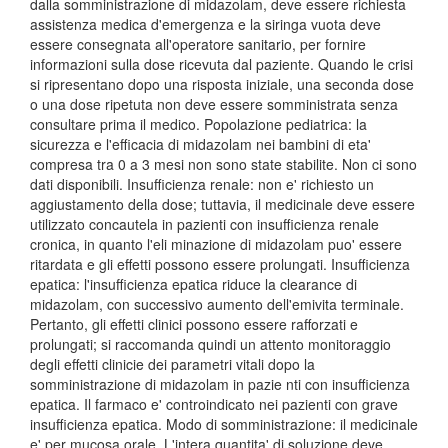
dalla somministrazione di midazolam, deve essere richiesta
assistenza medica d'emergenza e la siringa vuota deve
essere consegnata all'operatore sanitario, per fornire
informazioni sulla dose ricevuta dal paziente. Quando le crisi
si ripresentano dopo una risposta iniziale, una seconda dose
o una dose ripetuta non deve essere somministrata senza
consultare prima il medico. Popolazione pediatrica: la
sicurezza e l'efficacia di midazolam nei bambini di eta'
compresa tra 0 a 3 mesi non sono state stabilite. Non ci sono
dati disponibili. Insufficienza renale: non e' richiesto un
aggiustamento della dose; tuttavia, il medicinale deve essere
utilizzato concautela in pazienti con insufficienza renale
cronica, in quanto l'eli minazione di midazolam puo' essere
ritardata e gli effetti possono essere prolungati. Insufficienza
epatica: l'insufficienza epatica riduce la clearance di
midazolam, con successivo aumento dell'emivita terminale.
Pertanto, gli effetti clinici possono essere rafforzati e
prolungati; si raccomanda quindi un attento monitoraggio
degli effetti clinicie dei parametri vitali dopo la
somministrazione di midazolam in pazie nti con insufficienza
epatica. Il farmaco e' controindicato nei pazienti con grave
insufficienza epatica. Modo di somministrazione: il medicinale
e' per mucosa orale. L'intera quantita' di soluzione deve