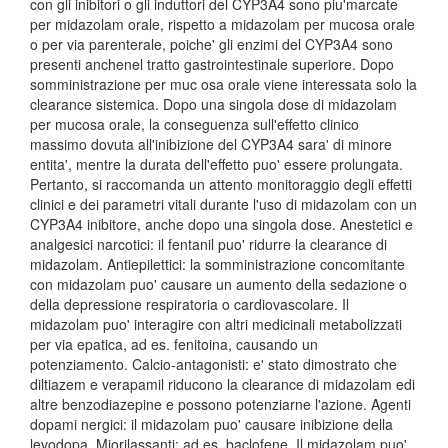
con gli inibitori o gli induttori del CYP3A4 sono piu'marcate
per midazolam orale, rispetto a midazolam per mucosa orale
o per via parenterale, poiche' gli enzimi del CYP3A4 sono
presenti anchenel tratto gastrointestinale superiore. Dopo
somministrazione per muc osa orale viene interessata solo la
clearance sistemica. Dopo una singola dose di midazolam
per mucosa orale, la conseguenza sull'effetto clinico
massimo dovuta all'inibizione del CYP3A4 sara' di minore
entita', mentre la durata dell'effetto puo' essere prolungata.
Pertanto, si raccomanda un attento monitoraggio degli effetti
clinici e dei parametri vitali durante l'uso di midazolam con un
CYP3A4 inibitore, anche dopo una singola dose. Anestetici e
analgesici narcotici: il fentanil puo' ridurre la clearance di
midazolam. Antiepilettici: la somministrazione concomitante
con midazolam puo' causare un aumento della sedazione o
della depressione respiratoria o cardiovascolare. Il
midazolam puo' interagire con altri medicinali metabolizzati
per via epatica, ad es. fenitoina, causando un
potenziamento. Calcio-antagonisti: e' stato dimostrato che
diltiazem e verapamil riducono la clearance di midazolam edi
altre benzodiazepine e possono potenziarne l'azione. Agenti
dopami nergici: il midazolam puo' causare inibizione della
levodopa. Miorilassanti: ad es. baclofene. Il midazolam puo'