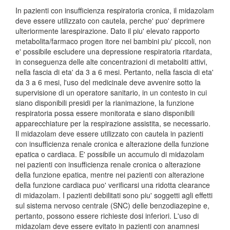
In pazienti con insufficienza respiratoria cronica, il midazolam
deve essere utilizzato con cautela, perche' puo' deprimere
ulteriormente larespirazione. Dato il piu' elevato rapporto
metabolita/farmaco progen itore nei bambini piu' piccoli, non
e' possibile escludere una depressione respiratoria ritardata,
in conseguenza delle alte concentrazioni di metaboliti attivi,
nella fascia di eta' da 3 a 6 mesi. Pertanto, nella fascia di eta'
da 3 a 6 mesi, l'uso del medicinale deve avvenire sotto la
supervisione di un operatore sanitario, in un contesto in cui
siano disponibili presidi per la rianimazione, la funzione
respiratoria possa essere monitorata e siano disponibili
apparecchiature per la respirazione assistita, se necessario.
Il midazolam deve essere utilizzato con cautela in pazienti
con insufficienza renale cronica e alterazione della funzione
epatica o cardiaca. E' possibile un accumulo di midazolam
nei pazienti con insufficienza renale cronica o alterazione
della funzione epatica, mentre nei pazienti con alterazione
della funzione cardiaca puo' verificarsi una ridotta clearance
di midazolam. I pazienti debilitati sono piu' soggetti agli effetti
sul sistema nervoso centrale (SNC) delle benzodiazepine e,
pertanto, possono essere richieste dosi inferiori. L'uso di
midazolam deve essere evitato in pazienti con anamnesi