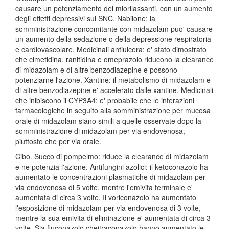
causare un potenziamento dei miorilassanti, con un aumento
degli effetti depressivi sul SNC. Nabilone: la
somministrazione concomitante con midazolam puo' causare
un aumento della sedazione o della depressione respiratoria
e cardiovascolare. Medicinali antiulcera: e' stato dimostrato
che cimetidina, ranitidina e omeprazolo riducono la clearance
di midazolam e di altre benzodiazepine e possono
potenziarne l'azione. Xantine: il metabolismo di midazolam e
di altre benzodiazepine e' accelerato dalle xantine. Medicinali
che inibiscono il CYP3A4: e' probabile che le interazioni
farmacologiche in seguito alla somministrazione per mucosa
orale di midazolam siano simili a quelle osservate dopo la
somministrazione di midazolam per via endovenosa,
piuttosto che per via orale.
Cibo. Succo di pompelmo: riduce la clearance di midazolam
e ne potenzia l'azione. Antifungini azolici: il ketoconazolo ha
aumentato le concentrazioni plasmatiche di midazolam per
via endovenosa di 5 volte, mentre l'emivita terminale e'
aumentata di circa 3 volte. Il voriconazolo ha aumentato
l'esposizione di midazolam per via endovenosa di 3 volte,
mentre la sua emivita di eliminazione e' aumentata di circa 3
volte. Sia fluconazolo cheitraconazolo hanno aumentato le