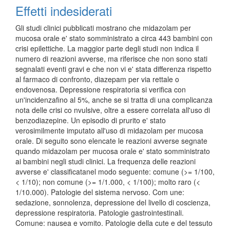
Effetti indesiderati
Gli studi clinici pubblicati mostrano che midazolam per
mucosa orale e' stato somministrato a circa 443 bambini con
crisi epilettiche. La maggior parte degli studi non indica il
numero di reazioni avverse, ma riferisce che non sono stati
segnalati eventi gravi e che non vi e' stata differenza rispetto
al farmaco di confronto, diazepam per via rettale o
endovenosa. Depressione respiratoria si verifica con
un'incidenzafino al 5%, anche se si tratta di una complicanza
nota delle crisi co nvulsive, oltre a essere correlata all'uso di
benzodiazepine. Un episodio di prurito e' stato
verosimilmente imputato all'uso di midazolam per mucosa
orale. Di seguito sono elencate le reazioni avverse segnate
quando midazolam per mucosa orale e' stato somministrato
ai bambini negli studi clinici. La frequenza delle reazioni
avverse e' classificatanel modo seguente: comune (>= 1/100,
< 1/10); non comune (>= 1/1.000, < 1/100); molto raro (<
1/10.000). Patologie del sistema nervoso. Com une:
sedazione, sonnolenza, depressione del livello di coscienza,
depressione respiratoria. Patologie gastrointestinali.
Comune: nausea e vomito. Patologie della cute e del tessuto