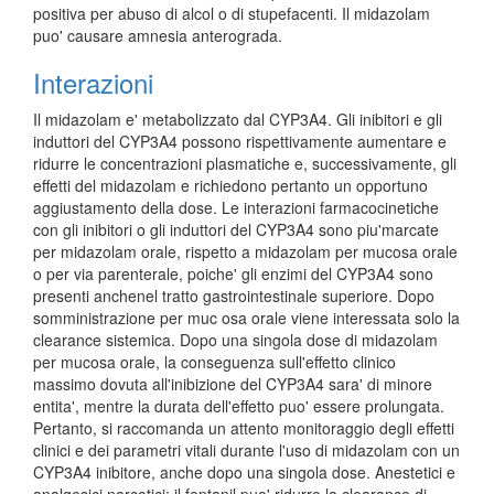
positiva per abuso di alcol o di stupefacenti. Il midazolam
puo' causare amnesia anterograda.
Interazioni
Il midazolam e' metabolizzato dal CYP3A4. Gli inibitori e gli
induttori del CYP3A4 possono rispettivamente aumentare e
ridurre le concentrazioni plasmatiche e, successivamente, gli
effetti del midazolam e richiedono pertanto un opportuno
aggiustamento della dose. Le interazioni farmacocinetiche
con gli inibitori o gli induttori del CYP3A4 sono piu'marcate
per midazolam orale, rispetto a midazolam per mucosa orale
o per via parenterale, poiche' gli enzimi del CYP3A4 sono
presenti anchenel tratto gastrointestinale superiore. Dopo
somministrazione per muc osa orale viene interessata solo la
clearance sistemica. Dopo una singola dose di midazolam
per mucosa orale, la conseguenza sull'effetto clinico
massimo dovuta all'inibizione del CYP3A4 sara' di minore
entita', mentre la durata dell'effetto puo' essere prolungata.
Pertanto, si raccomanda un attento monitoraggio degli effetti
clinici e dei parametri vitali durante l'uso di midazolam con un
CYP3A4 inibitore, anche dopo una singola dose. Anestetici e