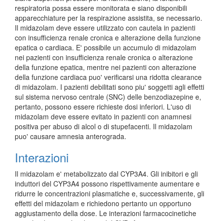
respiratoria possa essere monitorata e siano disponibili
apparecchiature per la respirazione assistita, se necessario.
Il midazolam deve essere utilizzato con cautela in pazienti
con insufficienza renale cronica e alterazione della funzione
epatica o cardiaca. E' possibile un accumulo di midazolam
nei pazienti con insufficienza renale cronica o alterazione
della funzione epatica, mentre nei pazienti con alterazione
della funzione cardiaca puo' verificarsi una ridotta clearance
di midazolam. I pazienti debilitati sono piu' soggetti agli effetti
sul sistema nervoso centrale (SNC) delle benzodiazepine e,
pertanto, possono essere richieste dosi inferiori. L'uso di
midazolam deve essere evitato in pazienti con anamnesi
positiva per abuso di alcol o di stupefacenti. Il midazolam
puo' causare amnesia anterograda.
Interazioni
Il midazolam e' metabolizzato dal CYP3A4. Gli inibitori e gli
induttori del CYP3A4 possono rispettivamente aumentare e
ridurre le concentrazioni plasmatiche e, successivamente, gli
effetti del midazolam e richiedono pertanto un opportuno
aggiustamento della dose. Le interazioni farmacocinetiche