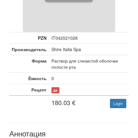
PZN
IT042021028
Производитель
Shire Italia Spa
Форма
Раствор для слизистой оболочки
полости рта
Ёмкость
0
Рецепт
да
180.03
€
Login
Аннотация