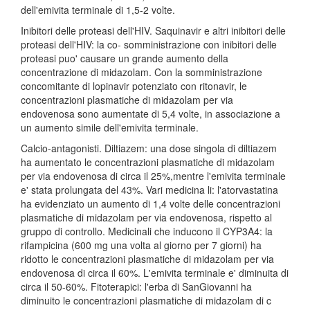
dell'emivita terminale di 1,5-2 volte.
Inibitori delle proteasi dell'HIV. Saquinavir e altri inibitori delle
proteasi dell'HIV: la co- somministrazione con inibitori delle
proteasi puo' causare un grande aumento della
concentrazione di midazolam. Con la somministrazione
concomitante di lopinavir potenziato con ritonavir, le
concentrazioni plasmatiche di midazolam per via
endovenosa sono aumentate di 5,4 volte, in associazione a
un aumento simile dell'emivita terminale.
Calcio-antagonisti. Diltiazem: una dose singola di diltiazem
ha aumentato le concentrazioni plasmatiche di midazolam
per via endovenosa di circa il 25%,mentre l'emivita terminale
e' stata prolungata del 43%. Vari medicina li: l'atorvastatina
ha evidenziato un aumento di 1,4 volte delle concentrazioni
plasmatiche di midazolam per via endovenosa, rispetto al
gruppo di controllo. Medicinali che inducono il CYP3A4: la
rifampicina (600 mg una volta al giorno per 7 giorni) ha
ridotto le concentrazioni plasmatiche di midazolam per via
endovenosa di circa il 60%. L'emivita terminale e' diminuita di
circa il 50-60%. Fitoterapici: l'erba di SanGiovanni ha
diminuito le concentrazioni plasmatiche di midazolam di c