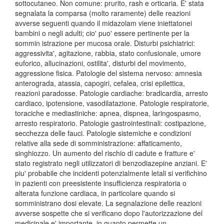
sottocutaneo. Non comune: prurito, rash e orticaria. E' stata
segnalata la comparsa (molto raramente) delle reazioni
avverse seguenti quando il midazolam viene iniettatonei
bambini o negli adulti; cio' puo' essere pertinente per la
sommin istrazione per mucosa orale. Disturbi psichiatrici:
aggressivita', agitazione, rabbia, stato confusionale, umore
euforico, allucinazioni, ostilita', disturbi del movimento,
aggressione fisica. Patologie del sistema nervoso: amnesia
anterograda, atassia, capogiri, cefalea, crisi epilettica,
reazioni paradosse. Patologie cardiache: bradicardia, arresto
cardiaco, ipotensione, vasodilatazione. Patologie respiratorie,
toraciche e mediastiniche: apnea, dispnea, laringospasmo,
arresto respiratorio. Patologie gastrointestinali: costipazione,
secchezza delle fauci. Patologie sistemiche e condizioni
relative alla sede di somministrazione: affaticamento,
singhiozzo. Un aumento del rischio di cadute e fratture e'
stato registrato negli utilizzatori di benzodiazepine anziani. E'
piu' probabile che incidenti potenzialmente letali si verifichino
in pazienti con preesistente insufficienza respiratoria o
alterata funzione cardiaca, in particolare quando si
somministrano dosi elevate. La segnalazione delle reazioni
avverse sospette che si verificano dopo l'autorizzazione del
medicinale e' importante, in quanto permette un