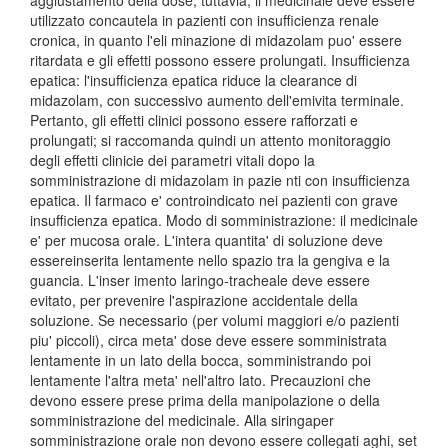
aggiustamento della dose; tuttavia, il medicinale deve essere
utilizzato concautela in pazienti con insufficienza renale
cronica, in quanto l'eli minazione di midazolam puo' essere
ritardata e gli effetti possono essere prolungati. Insufficienza
epatica: l'insufficienza epatica riduce la clearance di
midazolam, con successivo aumento dell'emivita terminale.
Pertanto, gli effetti clinici possono essere rafforzati e
prolungati; si raccomanda quindi un attento monitoraggio
degli effetti clinicie dei parametri vitali dopo la
somministrazione di midazolam in pazie nti con insufficienza
epatica. Il farmaco e' controindicato nei pazienti con grave
insufficienza epatica. Modo di somministrazione: il medicinale
e' per mucosa orale. L'intera quantita' di soluzione deve
essereinserita lentamente nello spazio tra la gengiva e la
guancia. L'inser imento laringo-tracheale deve essere
evitato, per prevenire l'aspirazione accidentale della
soluzione. Se necessario (per volumi maggiori e/o pazienti
piu' piccoli), circa meta' dose deve essere somministrata
lentamente in un lato della bocca, somministrando poi
lentamente l'altra meta' nell'altro lato. Precauzioni che
devono essere prese prima della manipolazione o della
somministrazione del medicinale. Alla siringaper
somministrazione orale non devono essere collegati aghi, set