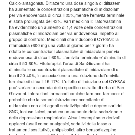
Calcio-antagonisti. Diltiazem: una dose singola di diltiazem
ha aumentato le concentrazioni plasmatiche di midazolam
per via endovenosa di circa il 25%,mentre l'emivita terminale
e' stata prolungata del 43%. Vari medicina li: l'atorvastatina
ha evidenziato un aumento di 1,4 volte delle concentrazioni
plasmatiche di midazolam per via endovenosa, rispetto al
gruppo di controllo. Medicinali che inducono il CYP3A4: la
rifampicina (600 mg una volta al giorno per 7 giorni) ha
ridotto le concentrazioni plasmatiche di midazolam per via
endovenosa di circa il 60%. L'emivita terminale e' diminuita di
circa il 50-60%. Fitoterapici: l'erba di SanGiovanni ha
diminuito le concentrazioni plasmatiche di midazolam di c
irca il 20-40%, in associazione a una riduzione dell'emivita
terminaledi circa il 15-17%. L'effetto di induzione del CYP3A4
puo' variare a seconda dello specifico estratto di erba di San
Giovanni. Interazioni farmacodinamiche farmaco-farmaco: e'
probabile che la somministrazioneconcomitante di
midazolam con altri agenti sedativi/ipnotici e depres sori del
SNC, incluso l'alcol, produca un aumento della sedazione e
della depressione respiratoria. Alcuni esempi sono derivati
oppiacei (usati come analgesici, sedativi della tosse o
trattamenti sostitutivi), antipsicotici, altre benzodiazepine