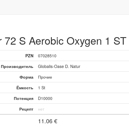
r 72 S Aerobic Oxygen 1 ST
PZN
07028510
Производитель
Globalis-Oase D. Natur
Форма
Прочие
Ёмкость
1 St
Потенция
D10000
Рецепт
нет
11.06
€