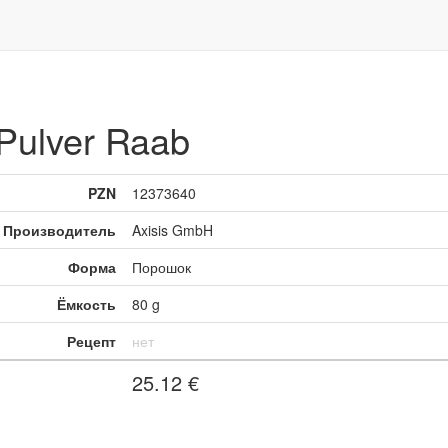
ulver Raab
PZN
12373640
Производитель
Axisis GmbH
Форма
Порошок
Ёмкость
80 g
Рецепт
нет
25.12
€