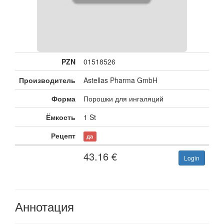
PZN
01518526
Производитель
Astellas Pharma GmbH
Форма
Порошки для ингаляций
Ёмкость
1 St
Рецепт
да
43.16
€
Login
Аннотация