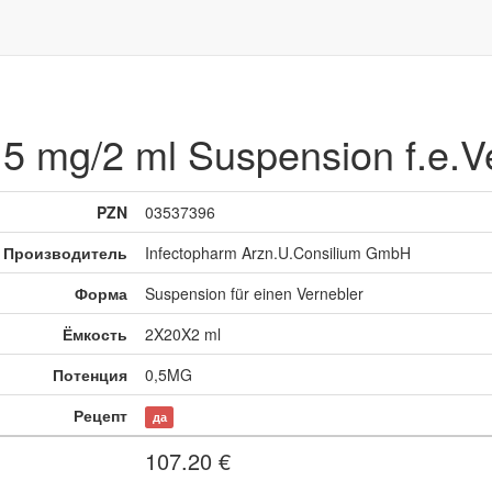
g/2 ml Suspension f.e.Ve
PZN
03537396
Производитель
Infectopharm Arzn.U.Consilium GmbH
Форма
Suspension für einen Vernebler
Ёмкость
2X20X2 ml
Потенция
0,5MG
Рецепт
да
107.20
€