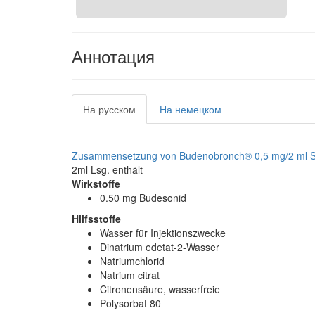
Аннотация
На русском
На немецком
Zusammensetzung von Budenobronch® 0,5 mg/2 ml 
2ml Lsg. enthält
Wirkstoffe
0.50 mg Budesonid
Hilfsstoffe
Wasser für Injektionszwecke
Dinatrium edetat-2-Wasser
Natriumchlorid
Natrium citrat
Citronensäure, wasserfreie
Polysorbat 80