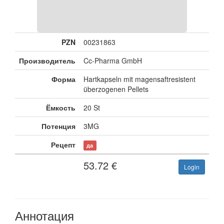
PZN
00231863
Производитель
Cc-Pharma GmbH
Форма
Hartkapseln mit magensaftresistent
überzogenen Pellets
Ёмкость
20 St
Потенция
3MG
Рецепт
да
53.72
€
Login
Аннотация