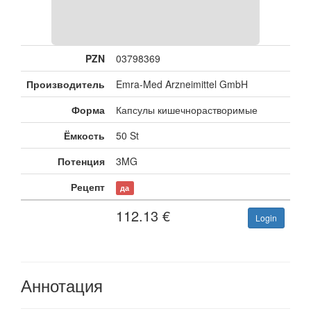
PZN
03798369
Производитель
Emra-Med Arzneimittel GmbH
Форма
Капсулы кишечнорастворимые
Ёмкость
50 St
Потенция
3MG
Рецепт
да
112.13
€
Login
Аннотация