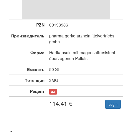
PZN
09193986
Производитель
pharma gerke arzneimittelvertriebs
gmbh
Форма
Hartkapseln mit magensaftresistent
überzogenen Pellets
Ёмкость
50 St
Потенция
3MG
Рецепт
да
114.41
€
Login