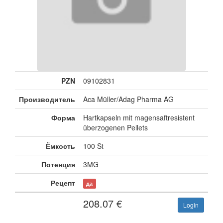
PZN
09102831
Производитель
Aca Müller/Adag Pharma AG
Форма
Hartkapseln mit magensaftresistent
überzogenen Pellets
Ёмкость
100 St
Потенция
3MG
Рецепт
да
208.07
€
Login