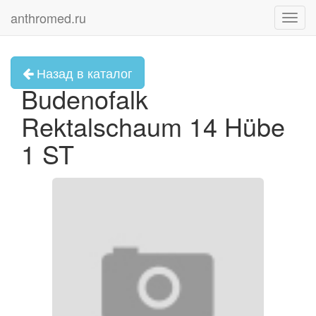
anthromed.ru
Toggl
navig
Назад в каталог
Budenofalk
Rektalschaum 14 Hübe
1 ST