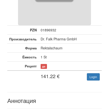
PZN
01896932
Производитель
Dr. Falk Pharma GmbH
Форма
Rektalschaum
Ёмкость
1 St
Рецепт
да
141.22
€
Login
Аннотация