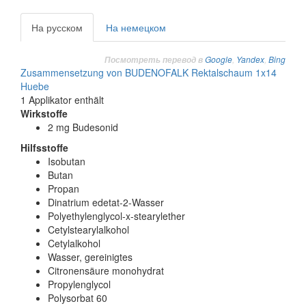
На русском
На немецком
Google
,
Yandex
,
Bing
Посмотреть перевод в
Zusammensetzung von BUDENOFALK Rektalschaum 1x14
Huebe
1 Applikator enthält
Wirkstoffe
2 mg Budesonid
Hilfsstoffe
Isobutan
Butan
Propan
Dinatrium edetat-2-Wasser
Polyethylenglycol-x-stearylether
Cetylstearylalkohol
Cetylalkohol
Wasser, gereinigtes
Citronensäure monohydrat
Propylenglycol
Polysorbat 60