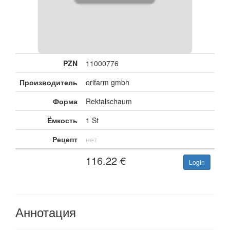
PZN
11000776
Производитель
orifarm gmbh
Форма
Rektalschaum
Ёмкость
1 St
Рецепт
нет
116.22
€
Login
Аннотация