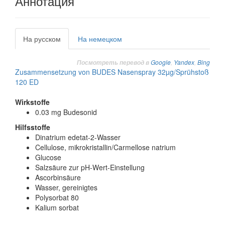
Аннотация
На русском
На немецком
Google
,
Yandex
,
Bing
Посмотреть перевод в
Zusammensetzung von BUDES Nasenspray 32µg/Sprühstoß
120 ED
Wirkstoffe
0.03 mg Budesonid
Hilfsstoffe
Dinatrium edetat-2-Wasser
Cellulose, mikrokristallin/Carmellose natrium
Glucose
Salzsäure zur pH-Wert-Einstellung
Ascorbinsäure
Wasser, gereinigtes
Polysorbat 80
Kalium sorbat