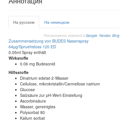
Аннотация
На русском
На немецком
Google
,
Yandex
,
Bing
Посмотреть перевод в
Zusammensetzung von BUDES Nasenspray
64µg/Spruehstoss 120 ED
0.05ml Spray enthält
Wirkstoffe
0.06 mg Budesonid
Hilfsstoffe
Dinatrium edetat-2-Wasser
Cellulose, mikrokristallin/Carmellose natrium
Glucose
Salzsäure zur pH-Wert-Einstellung
Ascorbinsäure
Wasser, gereinigtes
Polysorbat 80
Kalium sorbat