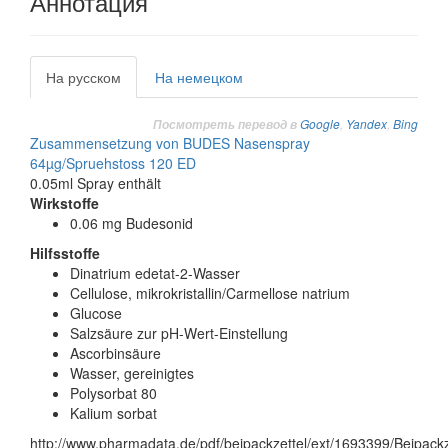
Аннотация
На русском
На немецком
Google
,
Yandex
,
Bing
Посмотреть перевод в
Zusammensetzung von BUDES Nasenspray
64µg/Spruehstoss 120 ED
0.05ml Spray enthält
Wirkstoffe
0.06 mg Budesonid
Hilfsstoffe
Dinatrium edetat-2-Wasser
Cellulose, mikrokristallin/Carmellose natrium
Glucose
Salzsäure zur pH-Wert-Einstellung
Ascorbinsäure
Wasser, gereinigtes
Polysorbat 80
Kalium sorbat
http://www.pharmadata.de/pdf/beipackzettel/ext/1693399/Beipackz