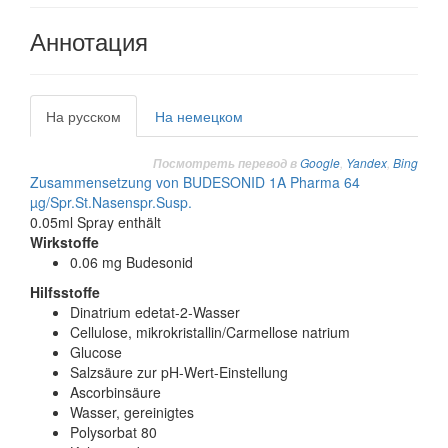
Аннотация
На русском
На немецком
Google
,
Yandex
,
Bing
Посмотреть перевод в
Zusammensetzung von BUDESONID 1A Pharma 64
µg/Spr.St.Nasenspr.Susp.
0.05ml Spray enthält
Wirkstoffe
0.06 mg Budesonid
Hilfsstoffe
Dinatrium edetat-2-Wasser
Cellulose, mikrokristallin/Carmellose natrium
Glucose
Salzsäure zur pH-Wert-Einstellung
Ascorbinsäure
Wasser, gereinigtes
Polysorbat 80