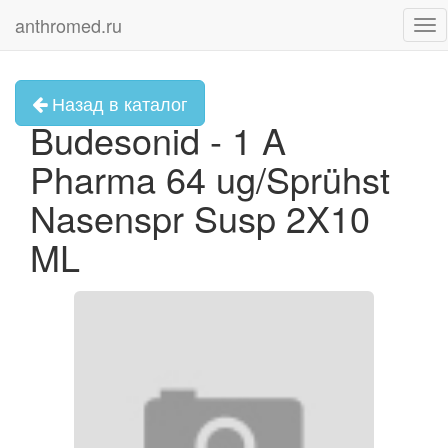
anthromed.ru
Tog
nav
Назад в каталог
Budesonid - 1 A
Pharma 64 ug/Sprühst
Nasenspr Susp 2X10
ML