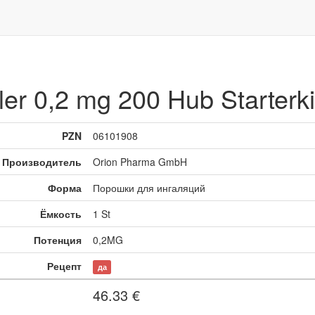
 0,2 mg 200 Hub Starterki
PZN
06101908
Производитель
Orion Pharma GmbH
Форма
Порошки для ингаляций
Ёмкость
1 St
Потенция
0,2MG
Рецепт
да
46.33
€