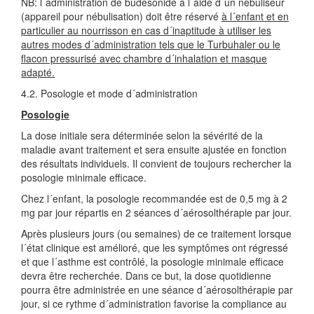
NB: l´administration de budésonide à l´aide d´un nébuliseur
(appareil pour nébulisation) doit être réservé
à l´enfant et en
particulier au nourrisson en cas d´inaptitude à utiliser les
autres modes d´administration tels que le Turbuhaler ou le
flacon pressurisé avec chambre d´inhalation et masque
adapté.
4.2. Posologie et mode d´administration
Posologie
La dose initiale sera déterminée selon la sévérité de la
maladie avant traitement et sera ensuite ajustée en fonction
des résultats individuels. Il convient de toujours rechercher la
posologie minimale efficace.
Chez l´enfant, la posologie recommandée est de 0,5 mg à 2
mg par jour répartis en 2 séances d´aérosolthérapie par jour.
Après plusieurs jours (ou semaines) de ce traitement lorsque
l´état clinique est amélioré, que les symptômes ont régressé
et que l´asthme est contrôlé, la posologie minimale efficace
devra être recherchée. Dans ce but, la dose quotidienne
pourra être administrée en une séance d´aérosolthérapie par
jour, si ce rythme d´administration favorise la compliance au