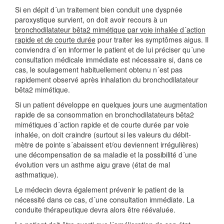
Si en dépit d´un traitement bien conduit une dyspnée
paroxystique survient, on doit avoir recours à un
bronchodilatateur bêta2 mimétique par voie inhalée d´action
rapide et de courte durée
pour traiter les symptômes aigus. Il
conviendra d´en informer le patient et de lui préciser qu´une
consultation médicale immédiate est nécessaire si, dans ce
cas, le soulagement habituellement obtenu n´est pas
rapidement observé après inhalation du bronchodilatateur
bêta2 mimétique.
Si un patient développe en quelques jours une augmentation
rapide de sa consommation en bronchodilatateurs bêta2
mimétiques d´action rapide et de courte durée par voie
inhalée, on doit craindre (surtout si les valeurs du débit-
mètre de pointe s´abaissent et/ou deviennent irrégulières)
une décompensation de sa maladie et la possibilité d´une
évolution vers un asthme aigu grave (état de mal
asthmatique).
Le médecin devra également prévenir le patient de la
nécessité dans ce cas, d´une consultation immédiate. La
conduite thérapeutique devra alors être réévaluée.