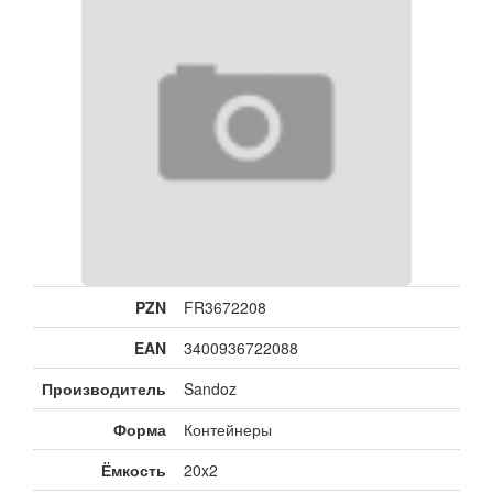
PZN
FR3672208
EAN
3400936722088
Производитель
Sandoz
Форма
Контейнеры
Ёмкость
20x2