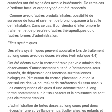
cutanées ont été signalées avec le budésonide. De rares cas
d´œdème facial et oropharyngé ont été rapportés.
· Comme avec d´autres produits inhalés, possibilité de
survenue de toux et rarement de bronchospasme à la suite
de l´inhalation. Dans ce cas, il conviendra d´interrompre le
traitement et de prescrire d´autres thérapeutiques ou d
´autres formes d´administration.
Effets systémiques
Des effets systémiques peuvent apparaitre lors de traitement
au long cours avec des doses élevées (voir rubrique 4.4).
Ont été décrits avec la corticothérapie par voie inhalée des
observations d´amincissement cutané, d´hématomes sous
cutanés, de dépression des fonctions surrénaliennes
biologiques (diminution du cortisol plasmatique et de la
cortisolurie des 24 heures) et de raréfaction du tissu osseux.
Les conséquences cliniques d´une administration à long
terme notamment sur le tissu osseux et la croissance ne sont
pas clairement établies.
L´administration de fortes doses au long cours peut donc
nécessiter une surveillance en particulier chez les enfants et