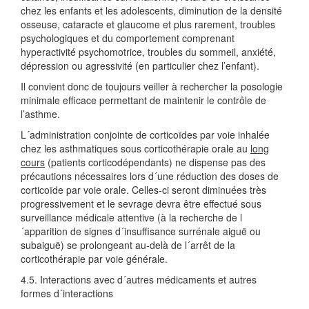
chez les enfants et les adolescents, diminution de la densité
osseuse, cataracte et glaucome et plus rarement, troubles
psychologiques et du comportement comprenant
hyperactivité psychomotrice, troubles du sommeil, anxiété,
dépression ou agressivité (en particulier chez l’enfant).
Il convient donc de toujours veiller à rechercher la posologie
minimale efficace permettant de maintenir le contrôle de
l’asthme.
L´administration conjointe de corticoïdes par voie inhalée
chez les asthmatiques sous corticothérapie orale au
long
cours
(patients corticodépendants) ne dispense pas des
précautions nécessaires lors d´une réduction des doses de
corticoïde par voie orale. Celles-ci seront diminuées très
progressivement et le sevrage devra être effectué sous
surveillance médicale attentive (à la recherche de l
´apparition de signes d´insuffisance surrénale aiguë ou
subaiguë) se prolongeant au-delà de l´arrêt de la
corticothérapie par voie générale.
4.5. Interactions avec d´autres médicaments et autres
formes d´interactions