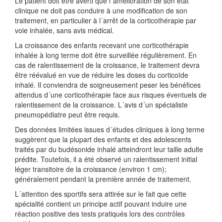
Le patient doit être averti que l´amélioration de son état
clinique ne doit pas conduire à une modification de son
traitement, en particulier à l´arrêt de la corticothérapie par
voie inhalée, sans avis médical.
La croissance des enfants recevant une corticothérapie
inhalée à long terme doit être surveillée régulièrement. En
cas de ralentissement de la croissance, le traitement devra
être réévalué en vue de réduire les doses du corticoïde
inhalé. Il conviendra de soigneusement peser les bénéfices
attendus d´une corticothérapie face aux risques éventuels de
ralentissement de la croissance. L´avis d´un spécialiste
pneumopédiatre peut être requis.
Des données limitées issues d´études cliniques à long terme
suggèrent que la plupart des enfants et des adolescents
traités par du budésonide inhalé atteindront leur taille adulte
prédite. Toutefois, il a été observé un ralentissement initial
léger transitoire de la croissance (environ 1 cm);
généralement pendant la première année de traitement.
L´attention des sportifs sera attirée sur le fait que cette
spécialité contient un principe actif pouvant induire une
réaction positive des tests pratiqués lors des contrôles