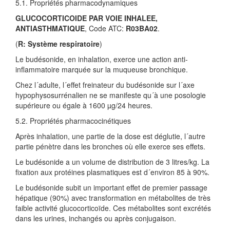
5.1. Propriétés pharmacodynamiques
GLUCOCORTICOIDE PAR VOIE INHALEE,
ANTIASTHMATIQUE
, Code ATC:
R03BA02
.
(
R: Système respiratoire
)
Le budésonide, en inhalation, exerce une action anti-
inflammatoire marquée sur la muqueuse bronchique.
Chez l´adulte, l´effet freinateur du budésonide sur l´axe
hypophysosurrénalien ne se manifeste qu´à une posologie
supérieure ou égale à 1600 µg/24 heures.
5.2. Propriétés pharmacocinétiques
Après inhalation, une partie de la dose est déglutie, l´autre
partie pénètre dans les bronches où elle exerce ses effets.
Le budésonide a un volume de distribution de 3 litres/kg. La
fixation aux protéines plasmatiques est d´environ 85 à 90%.
Le budésonide subit un important effet de premier passage
hépatique (90%) avec transformation en métabolites de très
faible activité glucocorticoïde. Ces métabolites sont excrétés
dans les urines, inchangés ou après conjugaison.