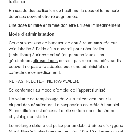
traitement.
En cas de déstabilisation de l´asthme, la dose et le nombre
de prises devront être ré augmentés.
Une dose unitaire entamée doit être utilisée immédiatement.
Mode d´administration
Cette suspension de budésonide doit être administrée par
voie inhalée à l´aide d´un appareil pour nébulisation
(nébuliseur)
à air comprimé
(ou pneumatique). Les
générateurs
ultrasoniques
ne sont pas recommandés car ils
peuvent ne pas être adaptés pour une administration
correcte de ce médicament.
NE PAS INJECTER- NE PAS AVALER.
Se conformer au mode d´emploi de l´appareil utilisé.
Un volume de remplissage de 2 à 4 ml convient pour la
plupart des nébuliseurs. La suspension est prête à l´emploi.
Si une dilution est nécessaire elle se fera dans du sérum
physiologique stérile.
Le mélange obtenu est pulsé par un débit d´air ou d´oxygène
(6 à 8 litres/minutes) pendant environ 10 à 15 minutes durant