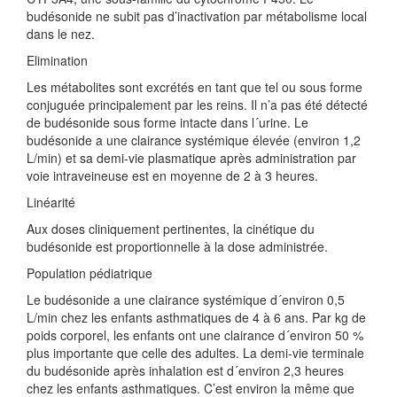
budésonide ne subit pas d’inactivation par métabolisme local
dans le nez.
Elimination
Les métabolites sont excrétés en tant que tel ou sous forme
conjuguée principalement par les reins. Il n’a pas été détecté
de budésonide sous forme intacte dans l´urine. Le
budésonide a une clairance systémique élevée (environ 1,2
L/min) et sa demi-vie plasmatique après administration par
voie intraveineuse est en moyenne de 2 à 3 heures.
Linéarité
Aux doses cliniquement pertinentes, la cinétique du
budésonide est proportionnelle à la dose administrée.
Population pédiatrique
Le budésonide a une clairance systémique d´environ 0,5
L/min chez les enfants asthmatiques de 4 à 6 ans. Par kg de
poids corporel, les enfants ont une clairance d´environ 50 %
plus importante que celle des adultes. La demi-vie terminale
du budésonide après inhalation est d´environ 2,3 heures
chez les enfants asthmatiques. C’est environ la même que