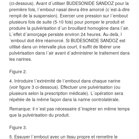
(ci-dessous). Avant d´utiliser BUDESONIDE SANDOZ pour la
première fois, l´embout nasal devra être amorcé (c´est-à-dire
rempli de la suspension). Exercer une pression sur l´embout
plusieurs fois de suite (5-10 fois) pour pomper le produit et
produire la pulvérisation d´un brouillard homogène dans l´air.
L´effet d´amorçage persiste environ 24 heures. Au-delà, l
´embout doit être réamorcé. Si BUDESONIDE SANDOZ est
utilisé dans un intervalle plus court, il suffit de libérer une
pulvérisation dans l´air avant d´administrer le traitement dans
les narines.
Figure 2.
4. Introduire l´extrémité de l´embout dans chaque narine
(voir figure 3 ci-dessous). Effectuer une pulvérisation (ou
plusieurs selon la prescription médicale). L´opération sera
répétée de la même façon dans la narine controlatérale.
Remarque: il n´est pas nécessaire d´inspirer en même temps
que la pulvérisation du produit.
Figure 3.
5. Essuyer l´embout avec un tissu propre et remettre le