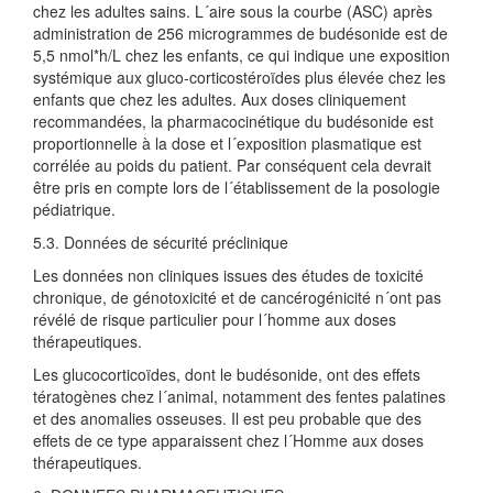
chez les adultes sains. L´aire sous la courbe (ASC) après
administration de 256 microgrammes de budésonide est de
5,5 nmol*h/L chez les enfants, ce qui indique une exposition
systémique aux gluco-corticostéroïdes plus élevée chez les
enfants que chez les adultes. Aux doses cliniquement
recommandées, la pharmacocinétique du budésonide est
proportionnelle à la dose et l´exposition plasmatique est
corrélée au poids du patient. Par conséquent cela devrait
être pris en compte lors de l´établissement de la posologie
pédiatrique.
5.3. Données de sécurité préclinique
Les données non cliniques issues des études de toxicité
chronique, de génotoxicité et de cancérogénicité n´ont pas
révélé de risque particulier pour l´homme aux doses
thérapeutiques.
Les glucocorticoïdes, dont le budésonide, ont des effets
tératogènes chez l´animal, notamment des fentes palatines
et des anomalies osseuses. Il est peu probable que des
effets de ce type apparaissent chez l´Homme aux doses
thérapeutiques.