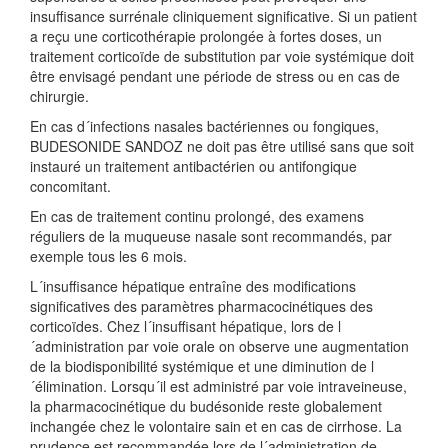
insuffisance surrénale cliniquement significative. Si un patient
a reçu une corticothérapie prolongée à fortes doses, un
traitement corticoïde de substitution par voie systémique doit
être envisagé pendant une période de stress ou en cas de
chirurgie.
En cas d´infections nasales bactériennes ou fongiques,
BUDESONIDE SANDOZ ne doit pas être utilisé sans que soit
instauré un traitement antibactérien ou antifongique
concomitant.
En cas de traitement continu prolongé, des examens
réguliers de la muqueuse nasale sont recommandés, par
exemple tous les 6 mois.
L´insuffisance hépatique entraîne des modifications
significatives des paramètres pharmacocinétiques des
corticoïdes. Chez l´insuffisant hépatique, lors de l
´administration par voie orale on observe une augmentation
de la biodisponibilité systémique et une diminution de l
´élimination. Lorsqu´il est administré par voie intraveineuse,
la pharmacocinétique du budésonide reste globalement
inchangée chez le volontaire sain et en cas de cirrhose. La
prudence est recommandée lors de l´administration de