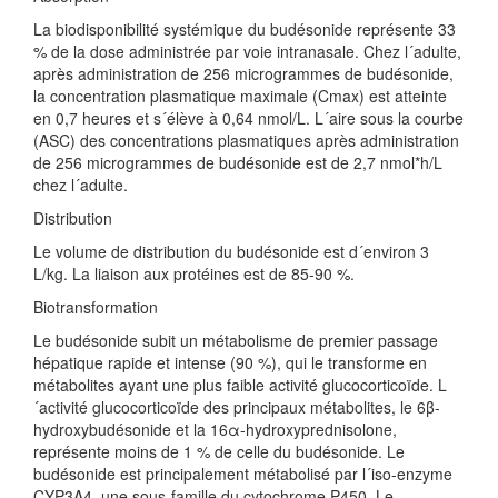
La biodisponibilité systémique du budésonide représente 33
% de la dose administrée par voie intranasale. Chez l´adulte,
après administration de 256 microgrammes de budésonide,
la concentration plasmatique maximale (Cmax) est atteinte
en 0,7 heures et s´élève à 0,64 nmol/L. L´aire sous la courbe
(ASC) des concentrations plasmatiques après administration
de 256 microgrammes de budésonide est de 2,7 nmol*h/L
chez l´adulte.
Distribution
Le volume de distribution du budésonide est d´environ 3
L/kg. La liaison aux protéines est de 85-90 %.
Biotransformation
Le budésonide subit un métabolisme de premier passage
hépatique rapide et intense (90 %), qui le transforme en
métabolites ayant une plus faible activité glucocorticoïde. L
´activité glucocorticoïde des principaux métabolites, le 6β-
hydroxybudésonide et la 16α-hydroxyprednisolone,
représente moins de 1 % de celle du budésonide. Le
budésonide est principalement métabolisé par l´iso-enzyme
CYP3A4, une sous-famille du cytochrome P450. Le