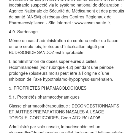
indésirable suspecté via le système national de déclaration :
Agence Nationale de Sécurité du Médicament et des produits
de santé (ANSM) et réseau des Centres Régionaux de
Pharmacovigilance - Site internet : www.ansm.sante.fr
.
4.9. Surdosage
Même en cas d´administration du contenu entier du flacon
en une seule fois, le risque d´intoxication aiguë par
BUDESONIDE SANDOZ est improbable.
L´administration de doses supérieures à celles
recommandées (voir rubrique 4.2) pendant une période
prolongée (plusieurs mois) peut être à l´origine d´une
inhibition de l´axe hypothalamo-hypophyso-surrénalien.
5. PROPRIETES PHARMACOLOGIQUES
5.1. Propriétés pharmacodynamiques
Classe pharmacothérapeutique : DECONGESTIONNANTS
ET AUTRES PREPARATIONS NASALES A USAGE
TOPIQUE, CORTICOIDES, Code ATC: R01AD05.
Administré par voie nasale, le budésonide est un
glucocorticoïde qui exerce un effet topique anti-inflammatoire