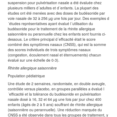
suspension pour pulvérisation nasale a été évaluée chez
plusieurs milliers d´adultes et d´enfants. La plupart des
études ont été menées avec des doses de budésonide par
voie nasale de 32 à 256 µg une fois par jour. Des exemples d
´études représentatives ayant évalué l´utilisation du
budésonide pour le traitement de la rhinite allergique
saisonnière ou perannuelle chez les enfants sont fournis ci-
dessous. Le critère principal d´efficacité était le score
combiné des symptômes nasaux (CNSS), qui est la somme
des scores individuels de trois symptômes nasaux
(congestion, écoulement nasal et éternuements) chacun
évalué sur une échelle de 0-3).
Rhinite allergique saisonnière
Population pédiatrique
Une étude de 2 semaines, randomisée, en double aveugle,
contrôlée versus placebo, en groupes parallèles a évalué l
´efficacité et la tolérance du budésonide en pulvérisation
nasale dosé à 16, 32 et 64 µg une fois par jour chez 400
enfants (âgés de 2 à 5 ans) souffrant de rhinite allergique
(saisonnière ou perannuelle). Une réduction marquée du
CNSS a été observée dans tous les groupes de traitement, y