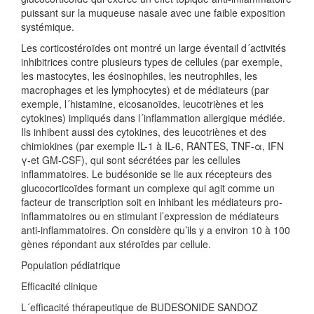
puissant sur la muqueuse nasale avec une faible exposition
systémique.
Les corticostéroïdes ont montré un large éventail d´activités
inhibitrices contre plusieurs types de cellules (par exemple,
les mastocytes, les éosinophiles, les neutrophiles, les
macrophages et les lymphocytes) et de médiateurs (par
exemple, l´histamine, eicosanoïdes, leucotriènes et les
cytokines) impliqués dans l´inflammation allergique médiée.
Ils inhibent aussi des cytokines, des leucotriènes et des
chimiokines (par exemple IL-1 à IL-6, RANTES, TNF-α, IFN
γ-et GM-CSF), qui sont sécrétées par les cellules
inflammatoires. Le budésonide se lie aux récepteurs des
glucocorticoïdes formant un complexe qui agit comme un
facteur de transcription soit en inhibant les médiateurs pro-
inflammatoires ou en stimulant l’expression de médiateurs
anti-inflammatoires. On considère qu’ils y a environ 10 à 100
gènes répondant aux stéroïdes par cellule.
Population pédiatrique
Efficacité clinique
L´efficacité thérapeutique de BUDESONIDE SANDOZ