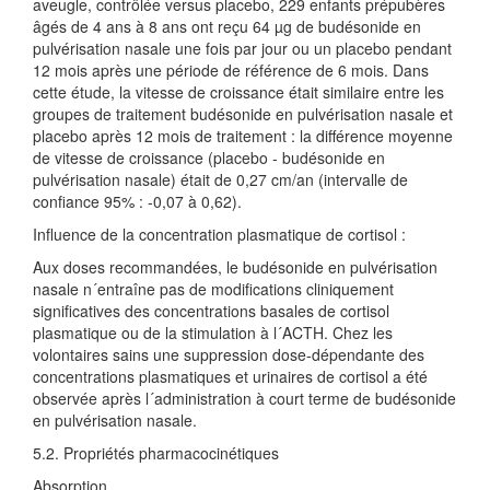
aveugle, contrôlée versus placebo, 229 enfants prépubères
âgés de 4 ans à 8 ans ont reçu 64 µg de budésonide en
pulvérisation nasale une fois par jour ou un placebo pendant
12 mois après une période de référence de 6 mois. Dans
cette étude, la vitesse de croissance était similaire entre les
groupes de traitement budésonide en pulvérisation nasale et
placebo après 12 mois de traitement : la différence moyenne
de vitesse de croissance (placebo - budésonide en
pulvérisation nasale) était de 0,27 cm/an (intervalle de
confiance 95% : -0,07 à 0,62).
Influence de la concentration plasmatique de cortisol :
Aux doses recommandées, le budésonide en pulvérisation
nasale n´entraîne pas de modifications cliniquement
significatives des concentrations basales de cortisol
plasmatique ou de la stimulation à l´ACTH. Chez les
volontaires sains une suppression dose-dépendante des
concentrations plasmatiques et urinaires de cortisol a été
observée après l´administration à court terme de budésonide
en pulvérisation nasale.
5.2. Propriétés pharmacocinétiques
Absorption