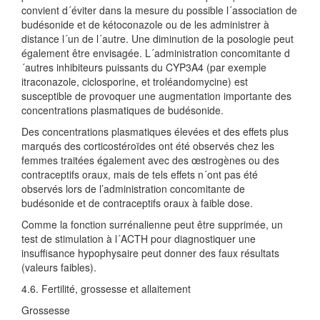
convient d´éviter dans la mesure du possible l´association de
budésonide et de kétoconazole ou de les administrer à
distance l´un de l´autre. Une diminution de la posologie peut
également être envisagée. L´administration concomitante d
´autres inhibiteurs puissants du CYP3A4 (par exemple
itraconazole, ciclosporine, et troléandomycine) est
susceptible de provoquer une augmentation importante des
concentrations plasmatiques de budésonide.
Des concentrations plasmatiques élevées et des effets plus
marqués des corticostéroïdes ont été observés chez les
femmes traitées également avec des œstrogènes ou des
contraceptifs oraux, mais de tels effets n´ont pas été
observés lors de l’administration concomitante de
budésonide et de contraceptifs oraux à faible dose.
Comme la fonction surrénalienne peut être supprimée, un
test de stimulation à l´ACTH pour diagnostiquer une
insuffisance hypophysaire peut donner des faux résultats
(valeurs faibles).
4.6. Fertilité, grossesse et allaitement
Grossesse