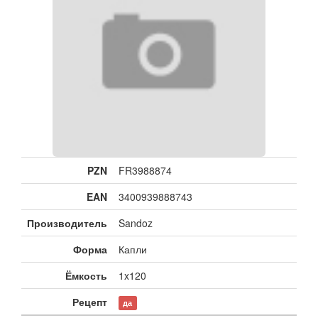
PZN
FR3988874
EAN
3400939888743
Производитель
Sandoz
Форма
Капли
Ёмкость
1x120
Рецепт
да