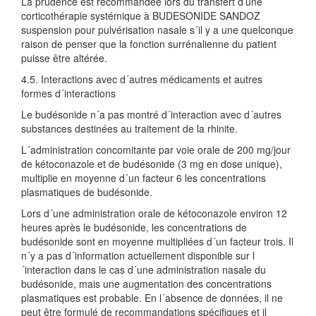
La prudence est recommandée lors du transfert d’une
corticothérapie systémique à BUDESONIDE SANDOZ
suspension pour pulvérisation nasale s´il y a une quelconque
raison de penser que la fonction surrénalienne du patient
puisse être altérée.
4.5. Interactions avec d´autres médicaments et autres
formes d´interactions
Le budésonide n´a pas montré d´interaction avec d´autres
substances destinées au traitement de la rhinite.
L´administration concomitante par voie orale de 200 mg/jour
de kétoconazole et de budésonide (3 mg en dose unique),
multiplie en moyenne d´un facteur 6 les concentrations
plasmatiques de budésonide.
Lors d´une administration orale de kétoconazole environ 12
heures après le budésonide, les concentrations de
budésonide sont en moyenne multipliées d´un facteur trois. Il
n´y a pas d´information actuellement disponible sur l
´interaction dans le cas d´une administration nasale du
budésonide, mais une augmentation des concentrations
plasmatiques est probable. En l´absence de données, il ne
peut être formulé de recommandations spécifiques et il