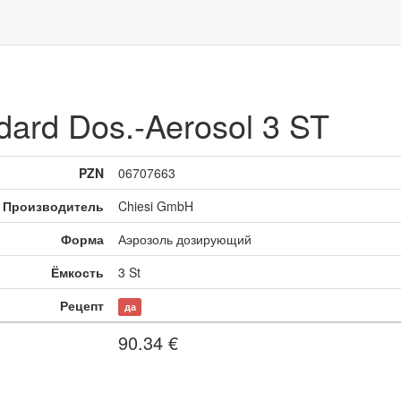
ard Dos.-Aerosol 3 ST
PZN
06707663
Производитель
Chiesi GmbH
Форма
Аэрозоль дозирующий
Ёмкость
3 St
Рецепт
да
90.34
€