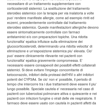
necessitare di un trattamento supplementare con
corticosteroidi sistemici. La sostituzione del trattamento
steroideo sistemico con la terapia per via inalatoria a volte
puo' rendere manifeste allergie, come ad esempio riniti ed
eczemi, precedentemente controllate dal trattamento
steroideo sistemico. Queste manifestazioni allergiche devono
essere sintomaticamente controllate con farmaci
antistaminici e/o con preparazioni topiche. Una ridotta
funzionalita' epatica influisce sulla eliminazione dei
glucocorticosteroidi, determinando una ridotta velocita' di
eliminazione e un'esposizione sistemica piu' elevata. Cio'
puo' essere clinicamente rilevante nei pazienti con
funzionalita' epatica gravemente compromessa. E'
necessario essere consapevoli dei possibili effetti collaterali
sistemici. Si deve evitare l'impiego concomitante di
ketoconazolo, inibitori della proteasi dell'HIV o altri inibitori
potenti del CYP3A4. Se cio' non e' possibile, il periodo di
tempo che intercorre tra i due trattamenti deve essere il piu'
lungo possibile. Speciale cautela e' necessaria nel caso di
pazienti con tubercolosi polmonare attiva o quiescente e nei
pazienti con infezioni fungine o virali delle vie respiratorie. Il
farmaco deve essere usato con cautela in pazienti affetti da