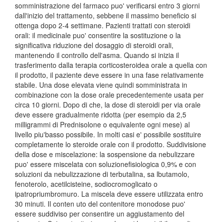
somministrazione del farmaco puo' verificarsi entro 3 giorni
dall'inizio del trattamento, sebbene il massimo beneficio si
ottenga dopo 2-4 settimane. Pazienti trattati con steroidi
orali: il medicinale puo' consentire la sostituzione o la
significativa riduzione del dosaggio di steroidi orali,
mantenendo il controllo dell'asma. Quando si inizia il
trasferimento dalla terapia corticosteroidea orale a quella con
il prodotto, il paziente deve essere in una fase relativamente
stabile. Una dose elevata viene quindi somministrata in
combinazione con la dose orale precedentemente usata per
circa 10 giorni. Dopo di che, la dose di steroidi per via orale
deve essere gradualmente ridotta (per esempio da 2,5
milligrammi di Prednisolone o equivalente ogni mese) al
livello piu'basso possibile. In molti casi e' possibile sostituire
completamente lo steroide orale con il prodotto. Suddivisione
della dose e miscelazione: la sospensione da nebulizzare
puo' essere miscelata con soluzionefisiologica 0,9% e con
soluzioni da nebulizzazione di terbutalina, sa lbutamolo,
fenoterolo, acetilcisteine, sodiocromoglicato o
ipatropriumbromuro. La miscela deve essere utilizzata entro
30 minuti. Il conten uto del contenitore monodose puo'
essere suddiviso per consentire un aggiustamento del