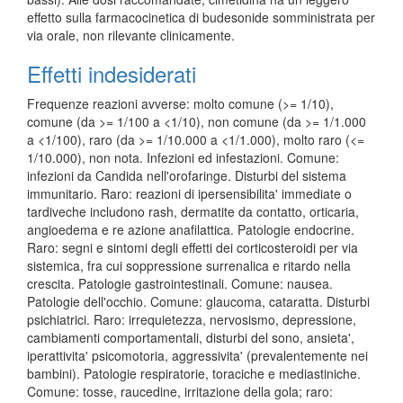
effetto sulla farmacocinetica di budesonide somministrata per
via orale, non rilevante clinicamente.
Effetti indesiderati
Frequenze reazioni avverse: molto comune (>= 1/10),
comune (da >= 1/100 a <1/10), non comune (da >= 1/1.000
a <1/100), raro (da >= 1/10.000 a <1/1.000), molto raro (<=
1/10.000), non nota. Infezioni ed infestazioni. Comune:
infezioni da Candida nell'orofaringe. Disturbi del sistema
immunitario. Raro: reazioni di ipersensibilita' immediate o
tardiveche includono rash, dermatite da contatto, orticaria,
angioedema e re azione anafilattica. Patologie endocrine.
Raro: segni e sintomi degli effetti dei corticosteroidi per via
sistemica, fra cui soppressione surrenalica e ritardo nella
crescita. Patologie gastrointestinali. Comune: nausea.
Patologie dell'occhio. Comune: glaucoma, cataratta. Disturbi
psichiatrici. Raro: irrequietezza, nervosismo, depressione,
cambiamenti comportamentali, disturbi del sono, ansieta',
iperattivita' psicomotoria, aggressivita' (prevalentemente nei
bambini). Patologie respiratorie, toraciche e mediastiniche.
Comune: tosse, raucedine, irritazione della gola; raro: