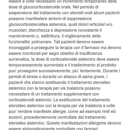
essere a volte necessario un incremento temporaneo della
dose di glucocorticosteroide orale. Nel periodo di
sospensione del trattamento con steroidi orali alcuni pazienti
possono manifestare sintomi di soppressione
glucocorticosteroidea sistemica, quali dolori articolari e/o
muscolari, stanchezza e depressione nonostante il
mantenimento o, addirittura, il miglioramento della
funzionalita' polmonare. Tali pazienti devono essere
incoraggiati a proseguire la terapia con il farmaco ma devono
essere monitorati per segni obiettivi di insufficienza
surrenalica, la dose di corticosteroide sistemico deve essere
temporaneamente aumentata e il trasferimento al prodotto
puo' proseguire successivamente, piu' lentamente. Durante i
periodi di stress o durante un attacco di asma grave, i
pazienti che stanno sostituendo il trattamento steroideo
sistemico con la terapia per via inalatoria possono
necessitare di un trattamento supplementare con
corticosteroidi sistemici. La sostituzione del trattamento
steroideo sistemico con la terapia per via inalatoria a volte
puo' rendere manifeste allergie, come ad esempio riniti ed
eczemi, precedentemente controllate dal trattamento
steroideo sistemico. Queste manifestazioni allergiche devono
essere sintomaticamente controllate con farmaci