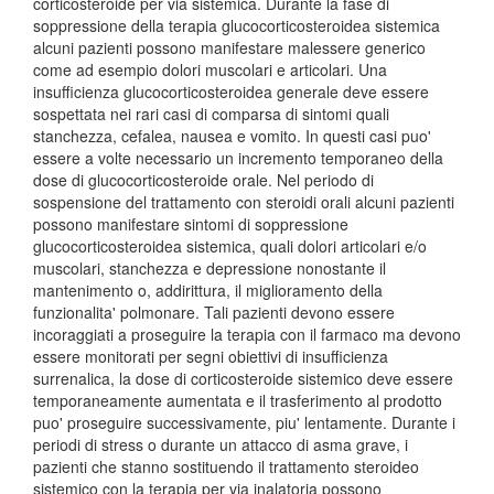
corticosteroide per via sistemica. Durante la fase di
soppressione della terapia glucocorticosteroidea sistemica
alcuni pazienti possono manifestare malessere generico
come ad esempio dolori muscolari e articolari. Una
insufficienza glucocorticosteroidea generale deve essere
sospettata nei rari casi di comparsa di sintomi quali
stanchezza, cefalea, nausea e vomito. In questi casi puo'
essere a volte necessario un incremento temporaneo della
dose di glucocorticosteroide orale. Nel periodo di
sospensione del trattamento con steroidi orali alcuni pazienti
possono manifestare sintomi di soppressione
glucocorticosteroidea sistemica, quali dolori articolari e/o
muscolari, stanchezza e depressione nonostante il
mantenimento o, addirittura, il miglioramento della
funzionalita' polmonare. Tali pazienti devono essere
incoraggiati a proseguire la terapia con il farmaco ma devono
essere monitorati per segni obiettivi di insufficienza
surrenalica, la dose di corticosteroide sistemico deve essere
temporaneamente aumentata e il trasferimento al prodotto
puo' proseguire successivamente, piu' lentamente. Durante i
periodi di stress o durante un attacco di asma grave, i
pazienti che stanno sostituendo il trattamento steroideo
sistemico con la terapia per via inalatoria possono