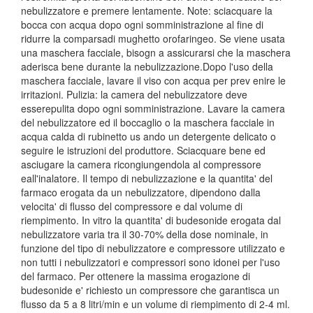
nebulizzatore e premere lentamente. Note: sciacquare la
bocca con acqua dopo ogni somministrazione al fine di
ridurre la comparsadi mughetto orofaringeo. Se viene usata
una maschera facciale, bisogn a assicurarsi che la maschera
aderisca bene durante la nebulizzazione.Dopo l'uso della
maschera facciale, lavare il viso con acqua per prev enire le
irritazioni. Pulizia: la camera del nebulizzatore deve
esserepulita dopo ogni somministrazione. Lavare la camera
del nebulizzatore ed il boccaglio o la maschera facciale in
acqua calda di rubinetto us ando un detergente delicato o
seguire le istruzioni del produttore. Sciacquare bene ed
asciugare la camera ricongiungendola al compressore
eall'inalatore. Il tempo di nebulizzazione e la quantita' del
farmaco erogata da un nebulizzatore, dipendono dalla
velocita' di flusso del compressore e dal volume di
riempimento. In vitro la quantita' di budesonide erogata dal
nebulizzatore varia tra il 30-70% della dose nominale, in
funzione del tipo di nebulizzatore e compressore utilizzato e
non tutti i nebulizzatori e compressori sono idonei per l'uso
del farmaco. Per ottenere la massima erogazione di
budesonide e' richiesto un compressore che garantisca un
flusso da 5 a 8 litri/min e un volume di riempimento di 2-4 ml.