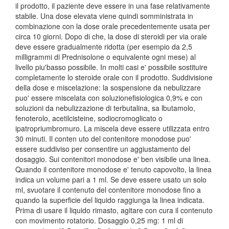
il prodotto, il paziente deve essere in una fase relativamente
stabile. Una dose elevata viene quindi somministrata in
combinazione con la dose orale precedentemente usata per
circa 10 giorni. Dopo di che, la dose di steroidi per via orale
deve essere gradualmente ridotta (per esempio da 2,5
milligrammi di Prednisolone o equivalente ogni mese) al
livello piu'basso possibile. In molti casi e' possibile sostituire
completamente lo steroide orale con il prodotto. Suddivisione
della dose e miscelazione: la sospensione da nebulizzare
puo' essere miscelata con soluzionefisiologica 0,9% e con
soluzioni da nebulizzazione di terbutalina, sa lbutamolo,
fenoterolo, acetilcisteine, sodiocromoglicato o
ipatropriumbromuro. La miscela deve essere utilizzata entro
30 minuti. Il conten uto del contenitore monodose puo'
essere suddiviso per consentire un aggiustamento del
dosaggio. Sui contenitori monodose e' ben visibile una linea.
Quando il contenitore monodose e' tenuto capovolto, la linea
indica un volume pari a 1 ml. Se deve essere usato un solo
ml, svuotare il contenuto del contenitore monodose fino a
quando la superficie del liquido raggiunga la linea indicata.
Prima di usare il liquido rimasto, agitare con cura il contenuto
con movimento rotatorio. Dosaggio 0,25 mg: 1 ml di