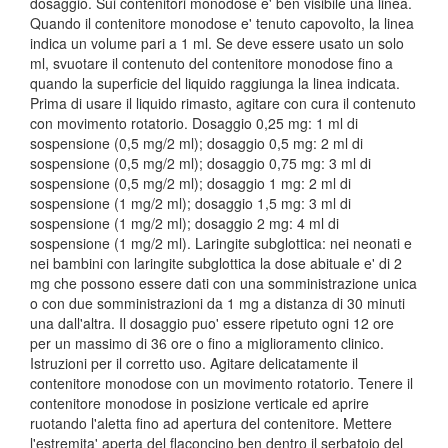
dosaggio. Sui contenitori monodose e' ben visibile una linea.
Quando il contenitore monodose e' tenuto capovolto, la linea
indica un volume pari a 1 ml. Se deve essere usato un solo
ml, svuotare il contenuto del contenitore monodose fino a
quando la superficie del liquido raggiunga la linea indicata.
Prima di usare il liquido rimasto, agitare con cura il contenuto
con movimento rotatorio. Dosaggio 0,25 mg: 1 ml di
sospensione (0,5 mg/2 ml); dosaggio 0,5 mg: 2 ml di
sospensione (0,5 mg/2 ml); dosaggio 0,75 mg: 3 ml di
sospensione (0,5 mg/2 ml); dosaggio 1 mg: 2 ml di
sospensione (1 mg/2 ml); dosaggio 1,5 mg: 3 ml di
sospensione (1 mg/2 ml); dosaggio 2 mg: 4 ml di
sospensione (1 mg/2 ml). Laringite subglottica: nei neonati e
nei bambini con laringite subglottica la dose abituale e' di 2
mg che possono essere dati con una somministrazione unica
o con due somministrazioni da 1 mg a distanza di 30 minuti
una dall'altra. Il dosaggio puo' essere ripetuto ogni 12 ore
per un massimo di 36 ore o fino a miglioramento clinico.
Istruzioni per il corretto uso. Agitare delicatamente il
contenitore monodose con un movimento rotatorio. Tenere il
contenitore monodose in posizione verticale ed aprire
ruotando l'aletta fino ad apertura del contenitore. Mettere
l'estremita' aperta del flaconcino ben dentro il serbatoio del