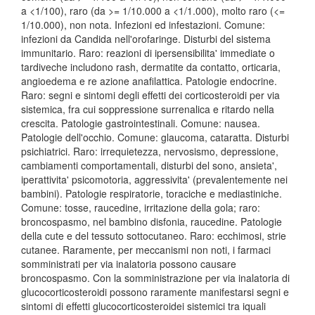
a <1/100), raro (da >= 1/10.000 a <1/1.000), molto raro (<=
1/10.000), non nota. Infezioni ed infestazioni. Comune:
infezioni da Candida nell'orofaringe. Disturbi del sistema
immunitario. Raro: reazioni di ipersensibilita' immediate o
tardiveche includono rash, dermatite da contatto, orticaria,
angioedema e re azione anafilattica. Patologie endocrine.
Raro: segni e sintomi degli effetti dei corticosteroidi per via
sistemica, fra cui soppressione surrenalica e ritardo nella
crescita. Patologie gastrointestinali. Comune: nausea.
Patologie dell'occhio. Comune: glaucoma, cataratta. Disturbi
psichiatrici. Raro: irrequietezza, nervosismo, depressione,
cambiamenti comportamentali, disturbi del sono, ansieta',
iperattivita' psicomotoria, aggressivita' (prevalentemente nei
bambini). Patologie respiratorie, toraciche e mediastiniche.
Comune: tosse, raucedine, irritazione della gola; raro:
broncospasmo, nel bambino disfonia, raucedine. Patologie
della cute e del tessuto sottocutaneo. Raro: ecchimosi, strie
cutanee. Raramente, per meccanismi non noti, i farmaci
somministrati per via inalatoria possono causare
broncospasmo. Con la somministrazione per via inalatoria di
glucocorticosteroidi possono raramente manifestarsi segni e
sintomi di effetti glucocorticosteroidei sistemici tra iquali