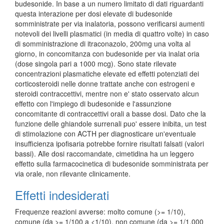
budesonide. In base a un numero limitato di dati riguardanti
questa interazione per dosi elevate di budesonide
somministrate per via inalatoria, possono verificarsi aumenti
notevoli dei livelli plasmatici (in media di quattro volte) in caso
di somministrazione di itraconazolo, 200mg una volta al
giorno, in concomitanza con budesonide per via inalat oria
(dose singola pari a 1000 mcg). Sono state rilevate
concentrazioni plasmatiche elevate ed effetti potenziati dei
corticosteroidi nelle donne trattate anche con estrogeni e
steroidi contraccettivi, mentre non e' stato osservato alcun
effetto con l'impiego di budesonide e l'assunzione
concomitante di contraccettivi orali a basse dosi. Dato che la
funzione delle ghiandole surrenali puo' essere inibita, un test
di stimolazione con ACTH per diagnosticare un'eventuale
insufficienza ipofisaria potrebbe fornire risultati falsati (valori
bassi). Alle dosi raccomandate, cimetidina ha un leggero
effetto sulla farmacocinetica di budesonide somministrata per
via orale, non rilevante clinicamente.
Effetti indesiderati
Frequenze reazioni avverse: molto comune (>= 1/10),
comune (da >= 1/100 a <1/10), non comune (da >= 1/1.000