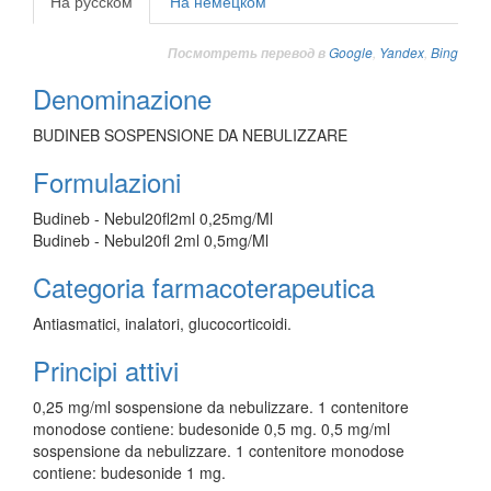
На русском
На немецком
Google
,
Yandex
,
Bing
Посмотреть перевод в
Denominazione
BUDINEB SOSPENSIONE DA NEBULIZZARE
Formulazioni
Budineb - Nebul20fl2ml 0,25mg/Ml
Budineb - Nebul20fl 2ml 0,5mg/Ml
Categoria farmacoterapeutica
Antiasmatici, inalatori, glucocorticoidi.
Principi attivi
0,25 mg/ml sospensione da nebulizzare. 1 contenitore
monodose contiene: budesonide 0,5 mg. 0,5 mg/ml
sospensione da nebulizzare. 1 contenitore monodose
contiene: budesonide 1 mg.