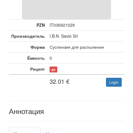
PZN
IT036921029
Производитель
I.B.N. Savio Srl
Форма
Суспензия для распыления
Ёмкость
0
Рецепт
да
32.01
€
Login
Аннотация