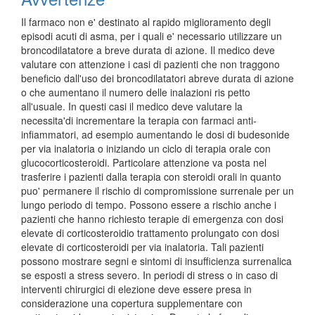
Il farmaco non e' destinato al rapido miglioramento degli
episodi acuti di asma, per i quali e' necessario utilizzare un
broncodilatatore a breve durata di azione. Il medico deve
valutare con attenzione i casi di pazienti che non traggono
beneficio dall'uso dei broncodilatatori abreve durata di azione
o che aumentano il numero delle inalazioni ris petto
all'usuale. In questi casi il medico deve valutare la
necessita'di incrementare la terapia con farmaci anti-
infiammatori, ad esempio aumentando le dosi di budesonide
per via inalatoria o iniziando un ciclo di terapia orale con
glucocorticosteroidi. Particolare attenzione va posta nel
trasferire i pazienti dalla terapia con steroidi orali in quanto
puo' permanere il rischio di compromissione surrenale per un
lungo periodo di tempo. Possono essere a rischio anche i
pazienti che hanno richiesto terapie di emergenza con dosi
elevate di corticosteroidio trattamento prolungato con dosi
elevate di corticosteroidi per via inalatoria. Tali pazienti
possono mostrare segni e sintomi di insufficienza surrenalica
se esposti a stress severo. In periodi di stress o in caso di
interventi chirurgici di elezione deve essere presa in
considerazione una copertura supplementare con