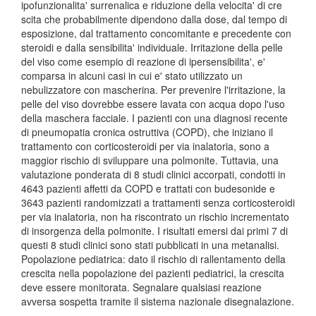
ipofunzionalita' surrenalica e riduzione della velocita' di cre
scita che probabilmente dipendono dalla dose, dal tempo di
esposizione, dal trattamento concomitante e precedente con
steroidi e dalla sensibilita' individuale. Irritazione della pelle
del viso come esempio di reazione di ipersensibilita', e'
comparsa in alcuni casi in cui e' stato utilizzato un
nebulizzatore con mascherina. Per prevenire l'irritazione, la
pelle del viso dovrebbe essere lavata con acqua dopo l'uso
della maschera facciale. I pazienti con una diagnosi recente
di pneumopatia cronica ostruttiva (COPD), che iniziano il
trattamento con corticosteroidi per via inalatoria, sono a
maggior rischio di sviluppare una polmonite. Tuttavia, una
valutazione ponderata di 8 studi clinici accorpati, condotti in
4643 pazienti affetti da COPD e trattati con budesonide e
3643 pazienti randomizzati a trattamenti senza corticosteroidi
per via inalatoria, non ha riscontrato un rischio incrementato
di insorgenza della polmonite. I risultati emersi dai primi 7 di
questi 8 studi clinici sono stati pubblicati in una metanalisi.
Popolazione pediatrica: dato il rischio di rallentamento della
crescita nella popolazione dei pazienti pediatrici, la crescita
deve essere monitorata. Segnalare qualsiasi reazione
avversa sospetta tramite il sistema nazionale disegnalazione.