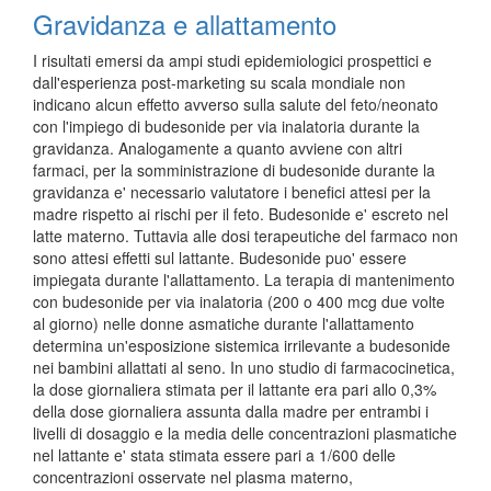
Gravidanza e allattamento
I risultati emersi da ampi studi epidemiologici prospettici e
dall'esperienza post-marketing su scala mondiale non
indicano alcun effetto avverso sulla salute del feto/neonato
con l'impiego di budesonide per via inalatoria durante la
gravidanza. Analogamente a quanto avviene con altri
farmaci, per la somministrazione di budesonide durante la
gravidanza e' necessario valutatore i benefici attesi per la
madre rispetto ai rischi per il feto. Budesonide e' escreto nel
latte materno. Tuttavia alle dosi terapeutiche del farmaco non
sono attesi effetti sul lattante. Budesonide puo' essere
impiegata durante l'allattamento. La terapia di mantenimento
con budesonide per via inalatoria (200 o 400 mcg due volte
al giorno) nelle donne asmatiche durante l'allattamento
determina un'esposizione sistemica irrilevante a budesonide
nei bambini allattati al seno. In uno studio di farmacocinetica,
la dose giornaliera stimata per il lattante era pari allo 0,3%
della dose giornaliera assunta dalla madre per entrambi i
livelli di dosaggio e la media delle concentrazioni plasmatiche
nel lattante e' stata stimata essere pari a 1/600 delle
concentrazioni osservate nel plasma materno,