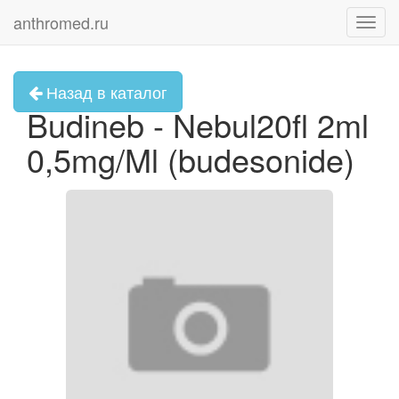
anthromed.ru
Toggl
navig
Назад в каталог
Budineb - Nebul20fl 2ml
0,5mg/Ml (budesonide)