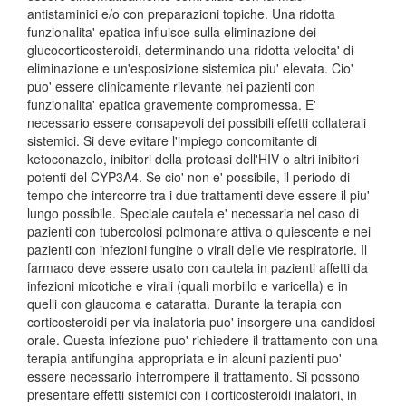
antistaminici e/o con preparazioni topiche. Una ridotta
funzionalita' epatica influisce sulla eliminazione dei
glucocorticosteroidi, determinando una ridotta velocita' di
eliminazione e un'esposizione sistemica piu' elevata. Cio'
puo' essere clinicamente rilevante nei pazienti con
funzionalita' epatica gravemente compromessa. E'
necessario essere consapevoli dei possibili effetti collaterali
sistemici. Si deve evitare l'impiego concomitante di
ketoconazolo, inibitori della proteasi dell'HIV o altri inibitori
potenti del CYP3A4. Se cio' non e' possibile, il periodo di
tempo che intercorre tra i due trattamenti deve essere il piu'
lungo possibile. Speciale cautela e' necessaria nel caso di
pazienti con tubercolosi polmonare attiva o quiescente e nei
pazienti con infezioni fungine o virali delle vie respiratorie. Il
farmaco deve essere usato con cautela in pazienti affetti da
infezioni micotiche e virali (quali morbillo e varicella) e in
quelli con glaucoma e cataratta. Durante la terapia con
corticosteroidi per via inalatoria puo' insorgere una candidosi
orale. Questa infezione puo' richiedere il trattamento con una
terapia antifungina appropriata e in alcuni pazienti puo'
essere necessario interrompere il trattamento. Si possono
presentare effetti sistemici con i corticosteroidi inalatori, in