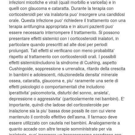
infezioni micotiche e virali (quali morbillo e varicella) e in
quelli con glaucoma e cataratta. Durante la terapia con
corticosteroidi per via inalatoria puo' insorgere una candidosi
orale. Questa infezione puo' richiedere il trattamento con una
terapia antifungina appropriata e in alcuni pazienti puo'
essere necessario interrompere il trattamento. Si possono
presentare effetti sistemici con i corticosteroidi inalatori, in
particolare quando prescritti ad alte dosi per periodi
prolungati. Tali effetti si verificano con meno probabilita'
rispetto al trattamento con corticosteroidi orali. I possibili
effetti sistemiciincludono la sindrome di Cushing, aspetto
Cushingoide, soppressione s urrenalica, ritardo della crescita
in bambini e adolescenti, riduzionedella densita' minerale
ossea, cataratta, glaucoma e, piu' raramente una serie di
effetti psicologici o comportamentali che includono
iperattivita' psicomotoria, disturbi del sonno, ansieta',
depressione o aggressivita' (particolarmente nei bambini). E'
importante, quindi che ladose del corticosteroide per
inalazione sia la piu' bassa dose possib ile con cui viene
mantenuto il controllo effettivo dell'asma. Il farmaco deve
essere utilizzato con cautela nei bambini. Analogamente a
quanto accade con altre terapie somministrate per via
inalatoria, puo' insorgere un broncospasmo paradosso con