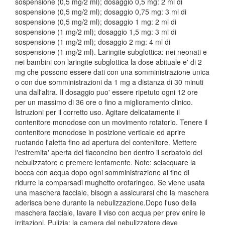
sospensione (0,5 mg/2 ml); dosaggio 0,5 mg: 2 ml di
sospensione (0,5 mg/2 ml); dosaggio 0,75 mg: 3 ml di
sospensione (0,5 mg/2 ml); dosaggio 1 mg: 2 ml di
sospensione (1 mg/2 ml); dosaggio 1,5 mg: 3 ml di
sospensione (1 mg/2 ml); dosaggio 2 mg: 4 ml di
sospensione (1 mg/2 ml). Laringite subglottica: nei neonati e
nei bambini con laringite subglottica la dose abituale e' di 2
mg che possono essere dati con una somministrazione unica
o con due somministrazioni da 1 mg a distanza di 30 minuti
una dall'altra. Il dosaggio puo' essere ripetuto ogni 12 ore
per un massimo di 36 ore o fino a miglioramento clinico.
Istruzioni per il corretto uso. Agitare delicatamente il
contenitore monodose con un movimento rotatorio. Tenere il
contenitore monodose in posizione verticale ed aprire
ruotando l'aletta fino ad apertura del contenitore. Mettere
l'estremita' aperta del flaconcino ben dentro il serbatoio del
nebulizzatore e premere lentamente. Note: sciacquare la
bocca con acqua dopo ogni somministrazione al fine di
ridurre la comparsadi mughetto orofaringeo. Se viene usata
una maschera facciale, bisogn a assicurarsi che la maschera
aderisca bene durante la nebulizzazione.Dopo l'uso della
maschera facciale, lavare il viso con acqua per prev enire le
irritazioni. Pulizia: la camera del nebulizzatore deve