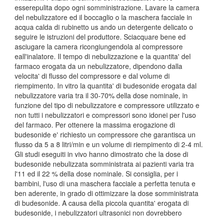
esserepulita dopo ogni somministrazione. Lavare la camera
del nebulizzatore ed il boccaglio o la maschera facciale in
acqua calda di rubinetto us ando un detergente delicato o
seguire le istruzioni del produttore. Sciacquare bene ed
asciugare la camera ricongiungendola al compressore
eall'inalatore. Il tempo di nebulizzazione e la quantita' del
farmaco erogata da un nebulizzatore, dipendono dalla
velocita' di flusso del compressore e dal volume di
riempimento. In vitro la quantita' di budesonide erogata dal
nebulizzatore varia tra il 30-70% della dose nominale, in
funzione del tipo di nebulizzatore e compressore utilizzato e
non tutti i nebulizzatori e compressori sono idonei per l'uso
del farmaco. Per ottenere la massima erogazione di
budesonide e' richiesto un compressore che garantisca un
flusso da 5 a 8 litri/min e un volume di riempimento di 2-4 ml.
Gli studi eseguiti in vivo hanno dimostrato che la dose di
budesonide nebulizzata somministrata ai pazienti varia tra
l'11 ed il 22 % della dose nominale. Si consiglia, per i
bambini, l'uso di una maschera facciale a perfetta tenuta e
ben aderente, in grado di ottimizzare la dose somministrata
di budesonide. A causa della piccola quantita' erogata di
budesonide, i nebulizzatori ultrasonici non dovrebbero