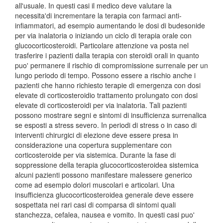
all'usuale. In questi casi il medico deve valutare la
necessita'di incrementare la terapia con farmaci anti-
infiammatori, ad esempio aumentando le dosi di budesonide
per via inalatoria o iniziando un ciclo di terapia orale con
glucocorticosteroidi. Particolare attenzione va posta nel
trasferire i pazienti dalla terapia con steroidi orali in quanto
puo' permanere il rischio di compromissione surrenale per un
lungo periodo di tempo. Possono essere a rischio anche i
pazienti che hanno richiesto terapie di emergenza con dosi
elevate di corticosteroidio trattamento prolungato con dosi
elevate di corticosteroidi per via inalatoria. Tali pazienti
possono mostrare segni e sintomi di insufficienza surrenalica
se esposti a stress severo. In periodi di stress o in caso di
interventi chirurgici di elezione deve essere presa in
considerazione una copertura supplementare con
corticosteroide per via sistemica. Durante la fase di
soppressione della terapia glucocorticosteroidea sistemica
alcuni pazienti possono manifestare malessere generico
come ad esempio dolori muscolari e articolari. Una
insufficienza glucocorticosteroidea generale deve essere
sospettata nei rari casi di comparsa di sintomi quali
stanchezza, cefalea, nausea e vomito. In questi casi puo'