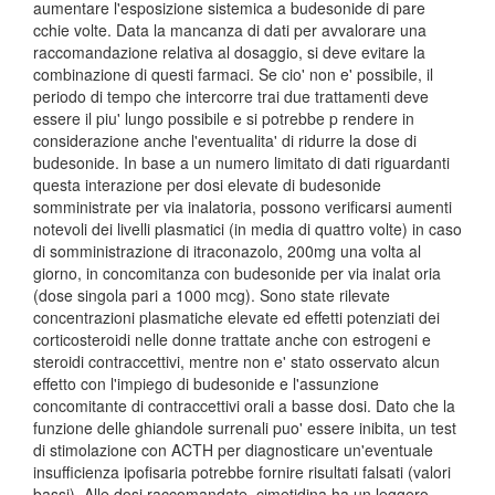
aumentare l'esposizione sistemica a budesonide di pare
cchie volte. Data la mancanza di dati per avvalorare una
raccomandazione relativa al dosaggio, si deve evitare la
combinazione di questi farmaci. Se cio' non e' possibile, il
periodo di tempo che intercorre trai due trattamenti deve
essere il piu' lungo possibile e si potrebbe p rendere in
considerazione anche l'eventualita' di ridurre la dose di
budesonide. In base a un numero limitato di dati riguardanti
questa interazione per dosi elevate di budesonide
somministrate per via inalatoria, possono verificarsi aumenti
notevoli dei livelli plasmatici (in media di quattro volte) in caso
di somministrazione di itraconazolo, 200mg una volta al
giorno, in concomitanza con budesonide per via inalat oria
(dose singola pari a 1000 mcg). Sono state rilevate
concentrazioni plasmatiche elevate ed effetti potenziati dei
corticosteroidi nelle donne trattate anche con estrogeni e
steroidi contraccettivi, mentre non e' stato osservato alcun
effetto con l'impiego di budesonide e l'assunzione
concomitante di contraccettivi orali a basse dosi. Dato che la
funzione delle ghiandole surrenali puo' essere inibita, un test
di stimolazione con ACTH per diagnosticare un'eventuale
insufficienza ipofisaria potrebbe fornire risultati falsati (valori
bassi). Alle dosi raccomandate, cimetidina ha un leggero