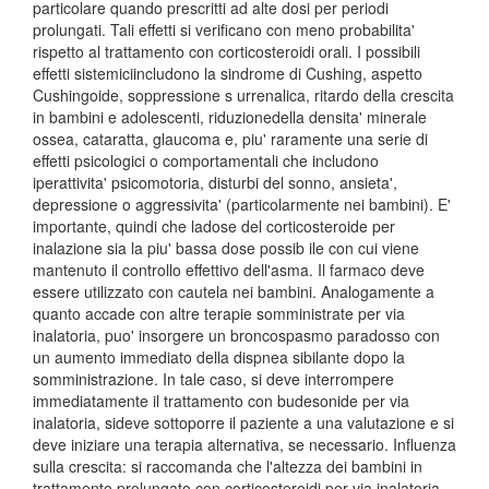
particolare quando prescritti ad alte dosi per periodi
prolungati. Tali effetti si verificano con meno probabilita'
rispetto al trattamento con corticosteroidi orali. I possibili
effetti sistemiciincludono la sindrome di Cushing, aspetto
Cushingoide, soppressione s urrenalica, ritardo della crescita
in bambini e adolescenti, riduzionedella densita' minerale
ossea, cataratta, glaucoma e, piu' raramente una serie di
effetti psicologici o comportamentali che includono
iperattivita' psicomotoria, disturbi del sonno, ansieta',
depressione o aggressivita' (particolarmente nei bambini). E'
importante, quindi che ladose del corticosteroide per
inalazione sia la piu' bassa dose possib ile con cui viene
mantenuto il controllo effettivo dell'asma. Il farmaco deve
essere utilizzato con cautela nei bambini. Analogamente a
quanto accade con altre terapie somministrate per via
inalatoria, puo' insorgere un broncospasmo paradosso con
un aumento immediato della dispnea sibilante dopo la
somministrazione. In tale caso, si deve interrompere
immediatamente il trattamento con budesonide per via
inalatoria, sideve sottoporre il paziente a una valutazione e si
deve iniziare una terapia alternativa, se necessario. Influenza
sulla crescita: si raccomanda che l'altezza dei bambini in
trattamento prolungato con corticosteroidi per via inalatoria,