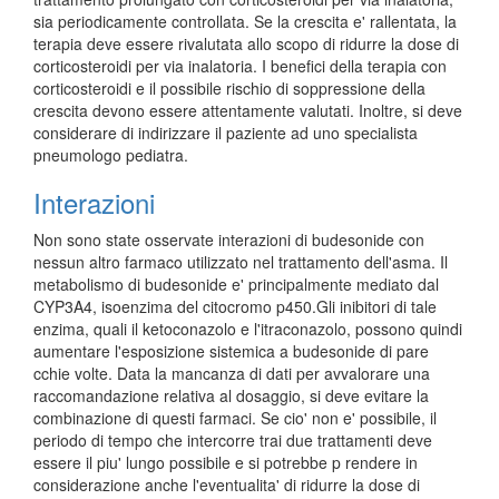
sia periodicamente controllata. Se la crescita e' rallentata, la
terapia deve essere rivalutata allo scopo di ridurre la dose di
corticosteroidi per via inalatoria. I benefici della terapia con
corticosteroidi e il possibile rischio di soppressione della
crescita devono essere attentamente valutati. Inoltre, si deve
considerare di indirizzare il paziente ad uno specialista
pneumologo pediatra.
Interazioni
Non sono state osservate interazioni di budesonide con
nessun altro farmaco utilizzato nel trattamento dell'asma. Il
metabolismo di budesonide e' principalmente mediato dal
CYP3A4, isoenzima del citocromo p450.Gli inibitori di tale
enzima, quali il ketoconazolo e l'itraconazolo, possono quindi
aumentare l'esposizione sistemica a budesonide di pare
cchie volte. Data la mancanza di dati per avvalorare una
raccomandazione relativa al dosaggio, si deve evitare la
combinazione di questi farmaci. Se cio' non e' possibile, il
periodo di tempo che intercorre trai due trattamenti deve
essere il piu' lungo possibile e si potrebbe p rendere in
considerazione anche l'eventualita' di ridurre la dose di