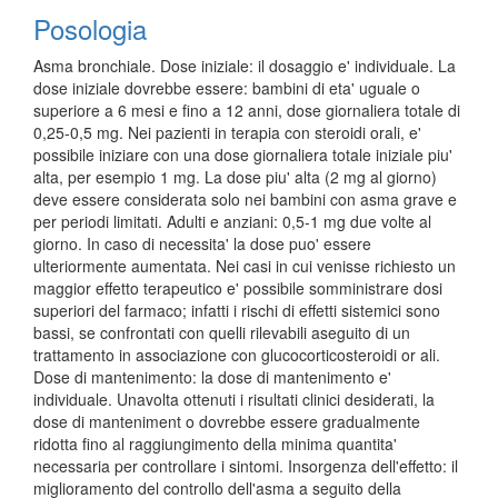
Posologia
Asma bronchiale. Dose iniziale: il dosaggio e' individuale. La
dose iniziale dovrebbe essere: bambini di eta' uguale o
superiore a 6 mesi e fino a 12 anni, dose giornaliera totale di
0,25-0,5 mg. Nei pazienti in terapia con steroidi orali, e'
possibile iniziare con una dose giornaliera totale iniziale piu'
alta, per esempio 1 mg. La dose piu' alta (2 mg al giorno)
deve essere considerata solo nei bambini con asma grave e
per periodi limitati. Adulti e anziani: 0,5-1 mg due volte al
giorno. In caso di necessita' la dose puo' essere
ulteriormente aumentata. Nei casi in cui venisse richiesto un
maggior effetto terapeutico e' possibile somministrare dosi
superiori del farmaco; infatti i rischi di effetti sistemici sono
bassi, se confrontati con quelli rilevabili aseguito di un
trattamento in associazione con glucocorticosteroidi or ali.
Dose di mantenimento: la dose di mantenimento e'
individuale. Unavolta ottenuti i risultati clinici desiderati, la
dose di manteniment o dovrebbe essere gradualmente
ridotta fino al raggiungimento della minima quantita'
necessaria per controllare i sintomi. Insorgenza dell'effetto: il
miglioramento del controllo dell'asma a seguito della