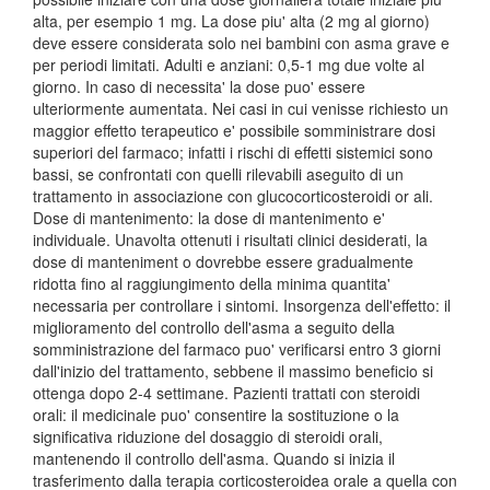
alta, per esempio 1 mg. La dose piu' alta (2 mg al giorno)
deve essere considerata solo nei bambini con asma grave e
per periodi limitati. Adulti e anziani: 0,5-1 mg due volte al
giorno. In caso di necessita' la dose puo' essere
ulteriormente aumentata. Nei casi in cui venisse richiesto un
maggior effetto terapeutico e' possibile somministrare dosi
superiori del farmaco; infatti i rischi di effetti sistemici sono
bassi, se confrontati con quelli rilevabili aseguito di un
trattamento in associazione con glucocorticosteroidi or ali.
Dose di mantenimento: la dose di mantenimento e'
individuale. Unavolta ottenuti i risultati clinici desiderati, la
dose di manteniment o dovrebbe essere gradualmente
ridotta fino al raggiungimento della minima quantita'
necessaria per controllare i sintomi. Insorgenza dell'effetto: il
miglioramento del controllo dell'asma a seguito della
somministrazione del farmaco puo' verificarsi entro 3 giorni
dall'inizio del trattamento, sebbene il massimo beneficio si
ottenga dopo 2-4 settimane. Pazienti trattati con steroidi
orali: il medicinale puo' consentire la sostituzione o la
significativa riduzione del dosaggio di steroidi orali,
mantenendo il controllo dell'asma. Quando si inizia il
trasferimento dalla terapia corticosteroidea orale a quella con