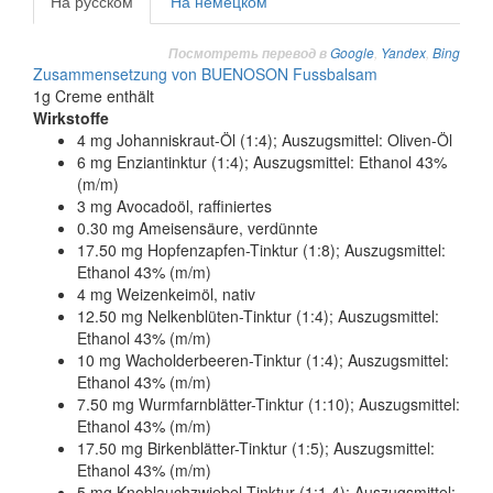
На русском
На немецком
Google
,
Yandex
,
Bing
Посмотреть перевод в
Zusammensetzung von BUENOSON Fussbalsam
1g Creme enthält
Wirkstoffe
4 mg Johanniskraut-Öl (1:4); Auszugsmittel: Oliven-Öl
6 mg Enziantinktur (1:4); Auszugsmittel: Ethanol 43%
(m/m)
3 mg Avocadoöl, raffiniertes
0.30 mg Ameisensäure, verdünnte
17.50 mg Hopfenzapfen-Tinktur (1:8); Auszugsmittel:
Ethanol 43% (m/m)
4 mg Weizenkeimöl, nativ
12.50 mg Nelkenblüten-Tinktur (1:4); Auszugsmittel:
Ethanol 43% (m/m)
10 mg Wacholderbeeren-Tinktur (1:4); Auszugsmittel:
Ethanol 43% (m/m)
7.50 mg Wurmfarnblätter-Tinktur (1:10); Auszugsmittel:
Ethanol 43% (m/m)
17.50 mg Birkenblätter-Tinktur (1:5); Auszugsmittel:
Ethanol 43% (m/m)
5 mg Knoblauchzwiebel-Tinktur (1:1,4); Auszugsmittel: