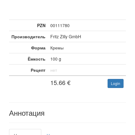
PZN
00111780
Производитель
Fritz Zilly GmbH
Форма
Кремы
Ёмкость
100 g
Рецепт
нет
15.66
€
Login
Аннотация