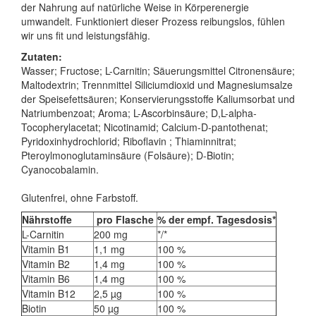
der Nahrung auf natürliche Weise in Körperenergie
umwandelt. Funktioniert dieser Prozess reibungslos, fühlen
wir uns fit und leistungsfähig.
Zutaten:
Wasser; Fructose; L-Carnitin; Säuerungsmittel Citronensäure;
Maltodextrin; Trennmittel Siliciumdioxid und Magnesiumsalze
der Speisefettsäuren; Konservierungsstoffe Kaliumsorbat und
Natriumbenzoat; Aroma; L-Ascorbinsäure; D,L-alpha-
Tocopherylacetat; Nicotinamid; Calcium-D-pantothenat;
Pyridoxinhydrochlorid; Riboflavin ; Thiaminnitrat;
Pteroylmonoglutaminsäure (Folsäure); D-Biotin;
Cyanocobalamin.
Glutenfrei, ohne Farbstoff.
Nährstoffe
pro Flasche
% der empf. Tagesdosis*
L-Carnitin
200 mg
*/*
Vitamin B1
1,1 mg
100 %
Vitamin B2
1,4 mg
100 %
Vitamin B6
1,4 mg
100 %
Vitamin B12
2,5 µg
100 %
Biotin
50 µg
100 %