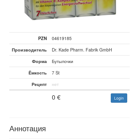
PZN
04619185
Производитель
Dr. Kade Pharm. Fabrik GmbH
Форма
Бутылочки
Ёмкость
7 St
Рецепт
нет
0
€
Login
Аннотация