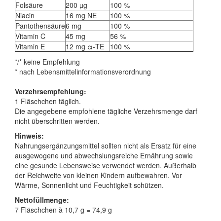
Folsäure
200 µg
100 %
Niacin
16 mg NE
100 %
Pantothensäure
6 mg
100 %
Vitamin C
45 mg
56 %
Vitamin E
12 mg α-TE
100 %
*/* keine Empfehlung
* nach Lebensmittelinformationsverordnung
Verzehrsempfehlung:
1 Fläschchen täglich.
Die angegebene empfohlene tägliche Verzehrsmenge darf
nicht überschritten werden.
Hinweis:
Nahrungsergänzungsmittel sollten nicht als Ersatz für eine
ausgewogene und abwechslungsreiche Ernährung sowie
eine gesunde Lebensweise verwendet werden. Außerhalb
der Reichweite von kleinen Kindern aufbewahren. Vor
Wärme, Sonnenlicht und Feuchtigkeit schützen.
Nettofüllmenge:
7 Fläschchen à 10,7 g = 74,9 g