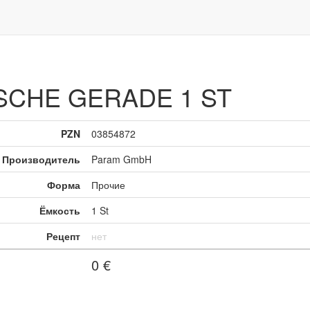
SCHE GERADE 1 ST
PZN
03854872
Производитель
Param GmbH
Форма
Прочие
Ёмкость
1 St
Рецепт
нет
0
€