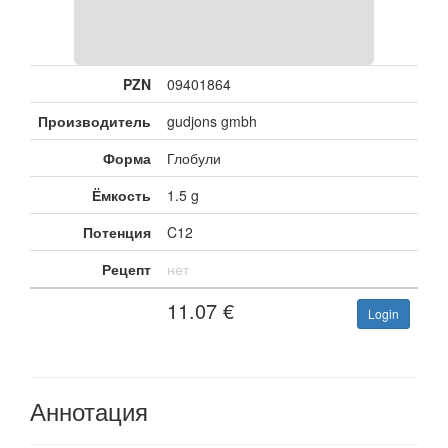
PZN
09401864
Производитель
gudjons gmbh
Форма
Глобули
Ёмкость
1.5 g
Потенция
C12
Рецепт
нет
11.07
€
Login
Аннотация