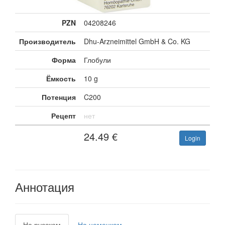
PZN
04208246
Производитель
Dhu-Arzneimittel GmbH & Co. KG
Форма
Глобули
Ёмкость
10 g
Потенция
C200
Рецепт
нет
24.49
€
Login
Аннотация
На русском
На немецком