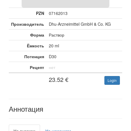
PZN
07162013
Производитель
Dhu-Arzneimittel GmbH & Co. KG
Форма
Раствор
Ёмкость
20 ml
Потенция
D30
Рецепт
нет
23.52
€
Login
Аннотация
На русском
На немецком