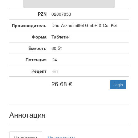
PZN
02807853
Производитель
Dhu-Arzneimittel GmbH & Co. KG
Форма
Таблетки
Ёмкость
80 St
Потенция
D4
Рецепт
нет
26.68
€
Login
Аннотация
На русском
На немецком