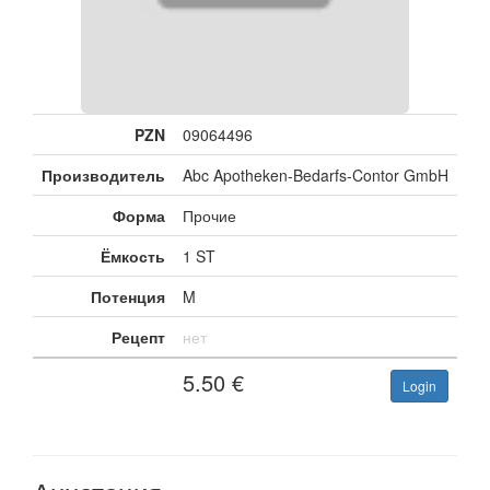
PZN
09064496
Производитель
Abc Apotheken-Bedarfs-Contor GmbH
Форма
Прочие
Ёмкость
1 ST
Потенция
M
Рецепт
нет
5.50
€
Login