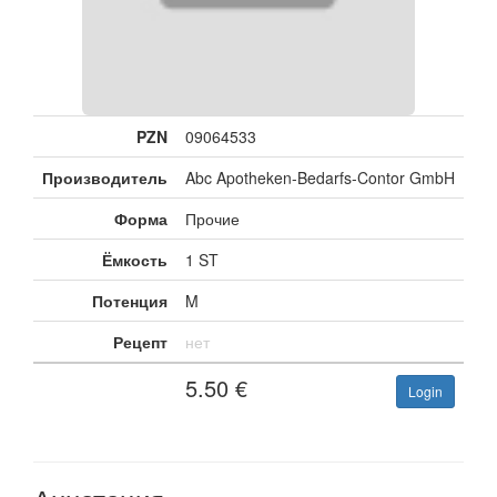
PZN
09064533
Производитель
Abc Apotheken-Bedarfs-Contor GmbH
Форма
Прочие
Ёмкость
1 ST
Потенция
M
Рецепт
нет
5.50
€
Login