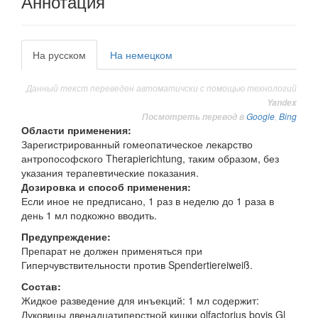
Аннотация
На русском
На немецком
Данный текст переведен автоматичски с помощью технологий
Yandex
Google
,
Bing
Посмотреть перевод в
Области применения:
Зарегистрированный гомеопатическое лекарство
антропософского Therapierichtung, таким образом, без
указания терапевтические показания.
Дозировка и способ применения:
Если иное не предписано, 1 раз в неделю до 1 раза в
день 1 мл подкожно вводить.
Предупреждение:
Препарат не должен применяться при
Гиперчувствительности против Spendertiereiweiß.
Состав:
Жидкое разведение для инъекций: 1 мл содержит:
Луковицы двенадцатиперстной кишки olfactorius bovis Gl