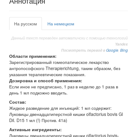
Аннотация
На русском
На немецком
Данный текст переведен автоматичски с помощью технологий
Yandex
Google
,
Bing
Посмотреть перевод в
Области применения:
Зарегистрированный гомеопатическое лекарство
антропософского Therapierichtung, таким образом, без
указания терапевтические показания.
Дозировка и способ применения:
Если иное не предписано, 1 раз в неделю до 1 раза в
день 1 мл подкожно вводить.
Состав:
Жидкое разведение для инъекций: 1 мл содержит:
Луковицы двенадцатиперстной кишки olfactorius bovis Gl
Dil. D15 1 мл (!) Против. 41a)
Активные ингредиенты:
Луковицы двенадцатиперстной кишки olfactorius bovis-