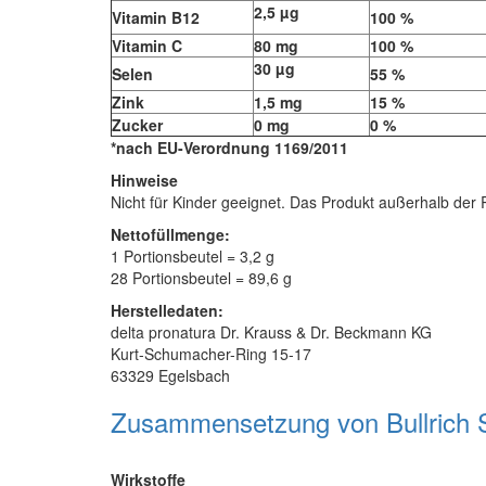
2,5 µg
Vitamin B12
100 %
Vitamin C
80 mg
100 %
30 µg
Selen
55 %
Zink
1,5 mg
15 %
Zucker
0 mg
0 %
*nach EU-Verordnung 1169/2011
Hinweise
Nicht für Kinder geeignet. Das Produkt außerhalb der 
Nettofüllmenge:
1 Portionsbeutel = 3,2 g
28 Portionsbeutel = 89,6 g
Herstelledaten:
delta pronatura Dr. Krauss & Dr. Beckmann KG
Kurt-Schumacher-Ring 15-17
63329 Egelsbach
Zusammensetzung von Bullrich 
Wirkstoffe