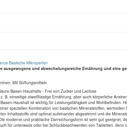
lance Basische Mikroperlen
eine ausgewogene und abwechslungsreiche Ernährung und eine g
minen. Mit Süßungsmitteln
 Säure-Basen-Haushalts - Frei von Zucker und Lactose
 B. einseitige eiweißlastige Ernährung, aber auch körperliche Anstr
Basen-Haushalt ist wichtig für Leistungsfähigkeit und Wohlbefinden. H
einer speziellen Kombination von basischen Mineralstoffen, wertvolle
n Inhaltsstoffe sind optimal aufeinander abgestimmt und die Mineralsto
e moderne und praktische Darreichungsform ist sehr gut geeignet, den 
uch für unterwegs oder bei Schluckbeschwerden von Tabletten, denn di