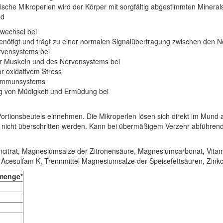
ische Mikroperlen wird der Körper mit sorgfältig abgestimmten Mineral
nd
fwechsel bei
benötigt und trägt zu einer normalen Signalübertragung zwischen den 
Nervensystems bei
der Muskeln und des Nervensystems bei
vor oxidativem Stress
es Immunsystems
ng von Müdigkeit und Ermüdung bei
Portionsbeutels einnehmen. Die Mikroperlen lösen sich direkt im Mund
nicht überschritten werden. Kann bei übermäßigem Verzehr abführend
iumcitrat, Magnesiumsalze der Zitronensäure, Magnesiumcarbonat, Vita
Acesulfam K, Trennmittel Magnesiumsalze der Speisefettsäuren, Zinkcit
zmenge*