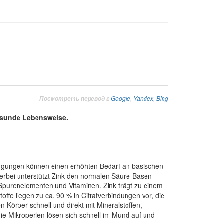
Google
,
Yandex
,
Bing
Посмотреть перевод в
esunde Lebensweise.
engungen können einen erhöhten Bedarf an basischen
ierbei unterstützt Zink den normalen Säure-Basen-
n Spurenelementen und Vitaminen. Zink trägt zu einem
ffe liegen zu ca. 90 % in Citratverbindungen vor, die
Körper schnell und direkt mit Mineralstoffen,
e Mikroperlen lösen sich schnell im Mund auf und