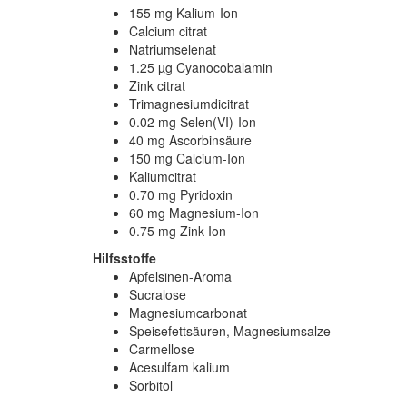
155 mg Kalium-Ion
Calcium citrat
Natriumselenat
1.25 µg Cyanocobalamin
Zink citrat
Trimagnesiumdicitrat
0.02 mg Selen(VI)-Ion
40 mg Ascorbinsäure
150 mg Calcium-Ion
Kaliumcitrat
0.70 mg Pyridoxin
60 mg Magnesium-Ion
0.75 mg Zink-Ion
Hilfsstoffe
Apfelsinen-Aroma
Sucralose
Magnesiumcarbonat
Speisefettsäuren, Magnesiumsalze
Carmellose
Acesulfam kalium
Sorbitol