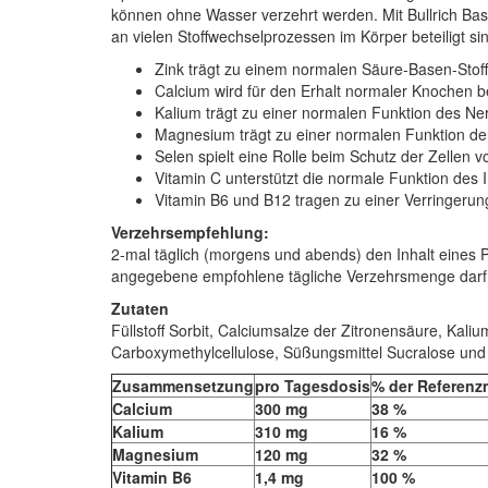
können ohne Wasser verzehrt werden. Mit Bullrich Bas
an vielen Stoffwechselprozessen im Körper beteiligt si
Zink trägt zu einem normalen Säure-Basen-Stof
Calcium wird für den Erhalt normaler Knochen 
Kalium trägt zu einer normalen Funktion des 
Magnesium trägt zu einer normalen Funktion 
Selen spielt eine Rolle beim Schutz der Zellen 
Vitamin C unterstützt die normale Funktion d
Vitamin B6 und B12 tragen zu einer Verringeru
Verzehrsempfehlung:
2-mal täglich (morgens und abends) den Inhalt eines 
angegebene empfohlene tägliche Verzehrsmenge darf 
Zutaten
Füllstoff Sorbit, Calciumsalze der Zitronensäure, Kal
Carboxymethylcellulose, Süßungsmittel Sucralose und 
Zusammensetzung
pro Tagesdosis
% der Referen
Calcium
300 mg
38 %
Kalium
310 mg
16 %
Magnesium
120 mg
32 %
Vitamin B6
1,4 mg
100 %