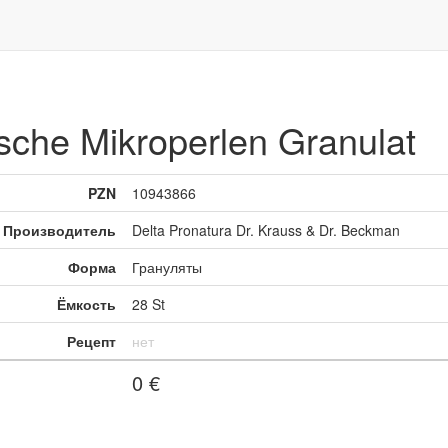
he Mikroperlen Granulat
PZN
10943866
Производитель
Delta Pronatura Dr. Krauss & Dr. Beckman
Форма
Грануляты
Ёмкость
28 St
Рецепт
нет
0
€