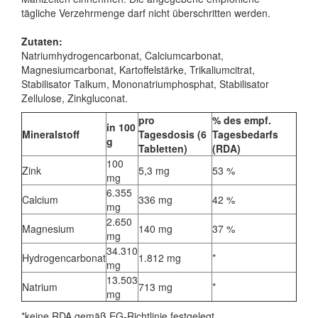
tägliche Verzehrmenge darf nicht überschritten werden.
Zutaten:
Natriumhydrogencarbonat, Calciumcarbonat,
Magnesiumcarbonat, Kartoffelstärke, Trikaliumcitrat,
Stabilisator Talkum, Mononatriumphosphat, Stabilisator
Zellulose, Zinkgluconat.
pro
% des empf.
in 100
Mineralstoff
Tagesdosis (6
Tagesbedarfs
g
Tabletten)
(RDA)
100
Zink
5,3 mg
53 %
mg
6.355
Calcium
336 mg
42 %
mg
2.650
Magnesium
140 mg
37 %
mg
34.310
Hydrogencarbonat
1.812 mg
*
mg
13.503
Natrium
713 mg
*
mg
*keine RDA gemäß EG-Richtlinie festgelegt