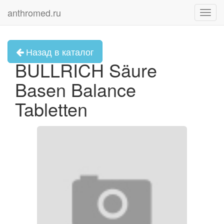
anthromed.ru
Toggl
navig
Назад в каталог
BULLRICH Säure
Basen Balance
Tabletten