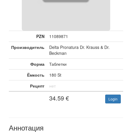
PZN
11089871
Производитель
Delta Pronatura Dr. Krauss & Dr.
Beckman
Форма
Таблетки
Ёмкость
180 St
Рецепт
нет
34.59
€
Login
Аннотация