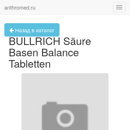
anthromed.ru
Toggl
navig
Назад в каталог
BULLRICH Säure
Basen Balance
Tabletten