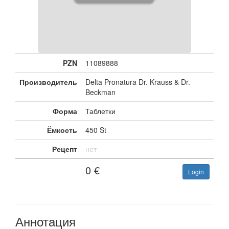
PZN
11089888
Производитель
Delta Pronatura Dr. Krauss & Dr.
Beckman
Форма
Таблетки
Ёмкость
450 St
Рецепт
нет
0
€
Login
Аннотация