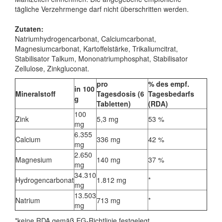
tägliche Verzehrmenge darf nicht überschritten werden.
Zutaten:
Natriumhydrogencarbonat, Calciumcarbonat,
Magnesiumcarbonat, Kartoffelstärke, Trikaliumcitrat,
Stabilisator Talkum, Mononatriumphosphat, Stabilisator
Zellulose, Zinkgluconat.
pro
% des empf.
in 100
Mineralstoff
Tagesdosis (6
Tagesbedarfs
g
Tabletten)
(RDA)
100
Zink
5,3 mg
53 %
mg
6.355
Calcium
336 mg
42 %
mg
2.650
Magnesium
140 mg
37 %
mg
34.310
Hydrogencarbonat
1.812 mg
*
mg
13.503
Natrium
713 mg
*
mg
*keine RDA gemäß EG-Richtlinie festgelegt