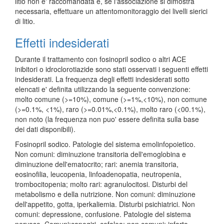
litio non e' raccomandata e, se l'associazione si dimostra
necessaria, effettuare un attentomonitoraggio dei livelli sierici
di litio.
Effetti indesiderati
Durante il trattamento con fosinopril sodico o altri ACE
inibitori o idroclorotiazide sono stati osservati i seguenti effetti
indesiderati. La frequenza degli effetti indesiderati sotto
elencati e' definita utilizzando la seguente convenzione:
molto comune (>=10%), comune (>=1%,<10%), non comune
(>=0.1%, <1%), raro (>=0.01%,<0.1%), molto raro (<00.1%),
non noto (la frequenza non puo' essere definita sulla base
dei dati disponibili).
Fosinopril sodico. Patologie del sistema emolinfopoietico.
Non comuni: diminuzione transitoria dell'emoglobina e
diminuzione dell'ematocrito; rari: anemia transitoria,
eosinofilia, leucopenia, linfoadenopatia, neutropenia,
trombocitopenia; molto rari: agranulocitosi. Disturbi del
metabolismo e della nutrizione. Non comuni: diminuzione
dell'appetito, gotta, iperkaliemia. Disturbi psichiatrici. Non
comuni: depressione, confusione. Patologie del sistema