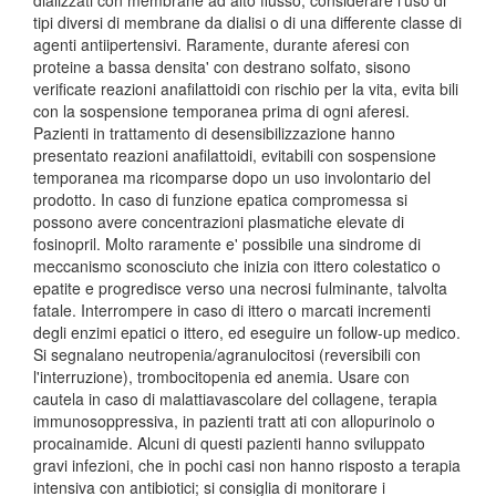
dializzati con membrane ad alto flusso; considerare l'uso di
tipi diversi di membrane da dialisi o di una differente classe di
agenti antiipertensivi. Raramente, durante aferesi con
proteine a bassa densita' con destrano solfato, sisono
verificate reazioni anafilattoidi con rischio per la vita, evita bili
con la sospensione temporanea prima di ogni aferesi.
Pazienti in trattamento di desensibilizzazione hanno
presentato reazioni anafilattoidi, evitabili con sospensione
temporanea ma ricomparse dopo un uso involontario del
prodotto. In caso di funzione epatica compromessa si
possono avere concentrazioni plasmatiche elevate di
fosinopril. Molto raramente e' possibile una sindrome di
meccanismo sconosciuto che inizia con ittero colestatico o
epatite e progredisce verso una necrosi fulminante, talvolta
fatale. Interrompere in caso di ittero o marcati incrementi
degli enzimi epatici o ittero, ed eseguire un follow-up medico.
Si segnalano neutropenia/agranulocitosi (reversibili con
l'interruzione), trombocitopenia ed anemia. Usare con
cautela in caso di malattiavascolare del collagene, terapia
immunosoppressiva, in pazienti tratt ati con allopurinolo o
procainamide. Alcuni di questi pazienti hanno sviluppato
gravi infezioni, che in pochi casi non hanno risposto a terapia
intensiva con antibiotici; si consiglia di monitorare i