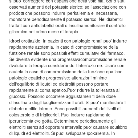
si puo' correggere con espansione della volemia. Sono stati
osservati aumenti del potassio sierico; se l'associazione con
prodotti che possono indurre iperkaliemia e' necessaria,
monitorare periodicamente il potassio sierico. Nei diabetici
trattati con antidiabetici orali o insulinamonitorare il controllo
glicemico nel primo mese di terapia.
Idrocl orotiazide. In pazienti con patologie renali puo' indurre
rapidamente azotemia. In caso di compromissione della
funzione renale sono possibili effetti cumulativi del farmaco.
Se diventa evidente una progressivacompromissione renale
rivalutare la terapia considerando l'interruzio ne. Usare con
cautela in caso di compromissione della funzione epaticao
patologie epatiche progressive; alterazioni minime
dell'equilibrio di liquidi ed elettroliti possono portare
rapidamente al coma epatico.Puo' ridurre la tolleranza al
glucosio. Possono occorrere aggiustamen ti della dose
d'insulina o degli ipoglicemizzanti orali. Si puo' manifestare il
diabete mellito latente. Sono possibili aumenti dei livelli di
colesterolo e di trigliceridi. Puo' indurre rapidamente
iperuricemia e/o gotta. Determinare periodicamente gli
elettroliti sierici ad opportuni intervalli; puo' causare squilibrio
di liquidi ed elettroliti. Si puo' sviluppare ipokaliemia. In