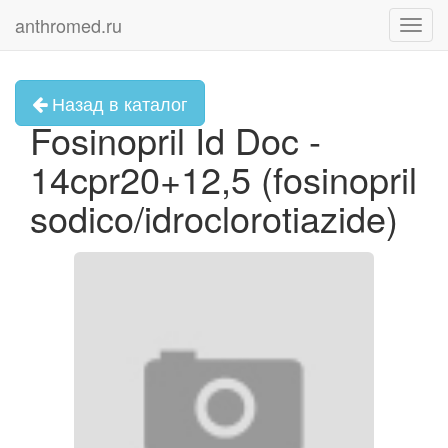
anthromed.ru
Toggl
navig
Назад в каталог
Fosinopril Id Doc -
14cpr20+12,5 (fosinopril
sodico/idroclorotiazide)