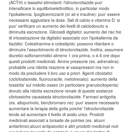
(ACTH) o lassativi stimolanti: l'idroclorotiazide puo'
intensificare lo squilibrioelettrolitico, in particolar modo
l'ipokaliemia. Ipoglicemizzanti (or ali e insuline): puo' essere
necessario aggiustare la dose. Sali di calcio e vitamina D: si
puo' verificare un aumento dei livelli di calciodovuto a
diminuita escrezione. Glicosidi digitatici: aumento del risc hio
di intossicazione da digitalici associato con l'ipokaliemia da
tiazidici. Colestiramina e colestipolo: possono ritardare o
diminuire l'assorbimento di idroclorotiazide. Inoltra, assumere
diuretici solfonammidici almeno 1 ora prima, o 4-6 ore dopo
questi prodotti medicinali. Amine pressorie (es. adrenalina):
probabile una ridotta reazione ai vasopressori ma non in
modo da precludere il loro uso a priori. Agenti citostatici
(ciclofosfamide, fluorouracile, metotrexato): aumento della
tossicita' sul midollo osseo (in particolare granulocitopenia)
dovuto alla ridotta escrezione renale di queste sostanze
citotossiche causatada idroclorotiazide. Farmaci antigotta
(es. allopurinolo, benzbromaro ne): puo' essere necessario
aumentare la terapia della gotta poiche' l'idroclorotiazide
tende ad aumentare il livello di acido urico. Prodotti
medicinali associati a torsade de pointes (es. alcuni
antiaritmici,alcuni antipsicotici e altri prodotti medicinali noti