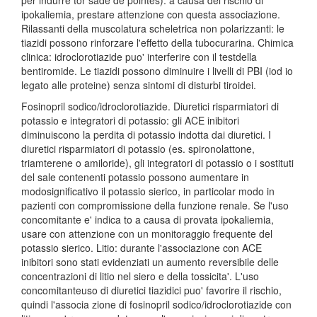
per indurre tor sade de pointes): a causa del rischio di
ipokaliemia, prestare attenzione con questa associazione.
Rilassanti della muscolatura scheletrica non polarizzanti: le
tiazidi possono rinforzare l'effetto della tubocurarina. Chimica
clinica: idroclorotiazide puo' interferire con il testdella
bentiromide. Le tiazidi possono diminuire i livelli di PBI (iod io
legato alle proteine) senza sintomi di disturbi tiroidei.
Fosinopril sodico/idroclorotiazide. Diuretici risparmiatori di
potassio e integratori di potassio: gli ACE inibitori
diminuiscono la perdita di potassio indotta dai diuretici. I
diuretici risparmiatori di potassio (es. spironolattone,
triamterene o amiloride), gli integratori di potassio o i sostituti
del sale contenenti potassio possono aumentare in
modosignificativo il potassio sierico, in particolar modo in
pazienti con compromissione della funzione renale. Se l'uso
concomitante e' indica to a causa di provata ipokaliemia,
usare con attenzione con un monitoraggio frequente del
potassio sierico. Litio: durante l'associazione con ACE
inibitori sono stati evidenziati un aumento reversibile delle
concentrazioni di litio nel siero e della tossicita'. L'uso
concomitanteuso di diuretici tiazidici puo' favorire il rischio,
quindi l'associa zione di fosinopril sodico/idroclorotiazide con