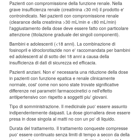
Pazienti con compromissione della funzione renale. Nella
grave insufficienza renale (creatinina <30 ml) il prodotto e'
controindicato. Nei pazienti con compromissione renale
(clearance della creatinina >30 mL/min e <80 mL/min)
l'aggiustamento della dose deve essere fatto con particolare
attenzione (titolazione graduale dei singoli componenti).
Bambini e adolescenti (<18 anni). La combinazione di
fosinopril e idroclorotiazide non e' raccomandata per bambini
ed adolescenti al di sotto dei 18 anni a causa della
insufficienza di dati di sicurezza ed efficacia.
Pazienti anziani. Non e' necessaria una riduzione della dose
in pazienti con funzione epatica e renale clinicamente
normale, cosi' come non sono state trovate significative
differenze nei parametri farmacocinetici o nell'effetto
antiipertensivo con rispetto a soggetti piu' giovani.
Tipo di somministrazione. Il medicinale puo' essere assunto
indipendentemente daipasti. La dose giornaliera deve essere
presa in dose singola al matti no con un po' di liquido.
Durata del trattamento. Il trattamento conqueste compresse
puo' essere continuato senza limiti di tempo a secon da della