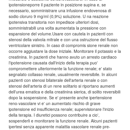
ipotensioneporre il paziente in posizione supina e, se
necessario, somministrare una infusione endovenosa di
sodio cloruro 9 mg/ml (0,9%) soluzione. U na reazione
ipotensiva transitoria non impedisce ulteriori dosi,
somministrabili una volta aumentata la pressione con
espansione del volume.Usare con cautela in pazienti con
stenosi della valvola mitrale e con una ostruzione del flusso
ventricolare sinistro. In caso di compromis sione renale non
occorre aggiustare la dose iniziale. Monitorare il potassio e la
creatinina. In pazienti che hanno avuto un arresto cardiaco
l'ipotensione causata dall'inizio della terapia puo'
compromettere ulteriormente la funzione renale; e' stato
segnalato collasso renale, usualmente reversibile. In alcuni
pazienti con stenosi bilaterale dell'arteria renale o con
stenosi dell'arteria di un rene solitario si riportano aumenti
dell'urea ematica e della creatinina sierica, di solito reversibili
dopo la sospensione. Se e' presente anche ipertensione
reno-vascolare vi e' un aumentato rischio di grave
ipotensione ed insufficienza renale; supervisionare l'inizio
della terapia. I diuretici possono contribuire a cio',
sospenderli e monitorare la funzione renale. Alcuni pazienti
ipertesi senza apparente malattia vascolare renale pre-