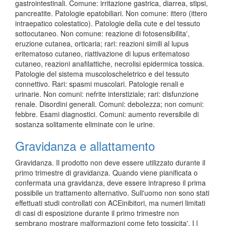
gastrointestinali. Comune: irritazione gastrica, diarrea, stipsi,
pancreatite. Patologie epatobiliari. Non comune: ittero (ittero
intraepatico colestatico). Patologie della cute e del tessuto
sottocutaneo. Non comune: reazione di fotosensibilita',
eruzione cutanea, orticaria; rari: reazioni simili al lupus
eritematoso cutaneo, riattivazione di lupus eritematoso
cutaneo, reazioni anafilattiche, necrolisi epidermica tossica.
Patologie del sistema muscoloscheletrico e del tessuto
connettivo. Rari: spasmi muscolari. Patologie renali e
urinarie. Non comuni: nefrite interstiziale; rari: disfunzione
renale. Disordini generali. Comuni: debolezza; non comuni:
febbre. Esami diagnostici. Comuni: aumento reversibile di
sostanza solitamente eliminate con le urine.
Gravidanza e allattamento
Gravidanza. Il prodotto non deve essere utilizzato durante il
primo trimestre di gravidanza. Quando viene pianificata o
confermata una gravidanza, deve essere intrapreso il prima
possibile un trattamento alternativo. Sull'uomo non sono stati
effettuati studi controllati con ACEinibitori, ma numeri limitati
di casi di esposizione durante il primo trimestre non
sembrano mostrare malformazioni come feto tossicita'. I l