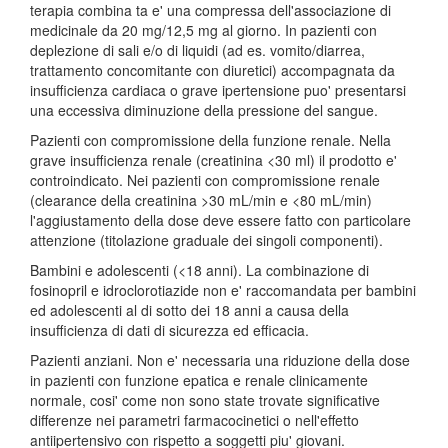
terapia combina ta e' una compressa dell'associazione di
medicinale da 20 mg/12,5 mg al giorno. In pazienti con
deplezione di sali e/o di liquidi (ad es. vomito/diarrea,
trattamento concomitante con diuretici) accompagnata da
insufficienza cardiaca o grave ipertensione puo' presentarsi
una eccessiva diminuzione della pressione del sangue.
Pazienti con compromissione della funzione renale. Nella
grave insufficienza renale (creatinina <30 ml) il prodotto e'
controindicato. Nei pazienti con compromissione renale
(clearance della creatinina >30 mL/min e <80 mL/min)
l'aggiustamento della dose deve essere fatto con particolare
attenzione (titolazione graduale dei singoli componenti).
Bambini e adolescenti (<18 anni). La combinazione di
fosinopril e idroclorotiazide non e' raccomandata per bambini
ed adolescenti al di sotto dei 18 anni a causa della
insufficienza di dati di sicurezza ed efficacia.
Pazienti anziani. Non e' necessaria una riduzione della dose
in pazienti con funzione epatica e renale clinicamente
normale, cosi' come non sono state trovate significative
differenze nei parametri farmacocinetici o nell'effetto
antiipertensivo con rispetto a soggetti piu' giovani.