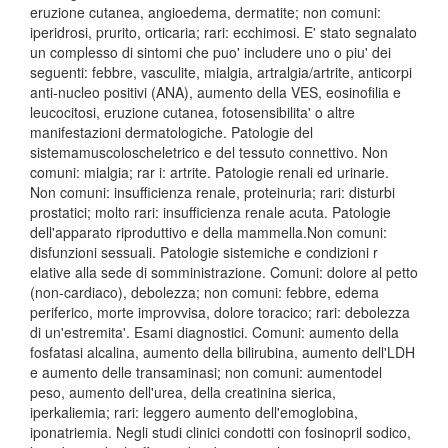
eruzione cutanea, angioedema, dermatite; non comuni:
iperidrosi, prurito, orticaria; rari: ecchimosi. E' stato segnalato
un complesso di sintomi che puo' includere uno o piu' dei
seguenti: febbre, vasculite, mialgia, artralgia/artrite, anticorpi
anti-nucleo positivi (ANA), aumento della VES, eosinofilia e
leucocitosi, eruzione cutanea, fotosensibilita' o altre
manifestazioni dermatologiche. Patologie del
sistemamuscoloscheletrico e del tessuto connettivo. Non
comuni: mialgia; rar i: artrite. Patologie renali ed urinarie.
Non comuni: insufficienza renale, proteinuria; rari: disturbi
prostatici; molto rari: insufficienza renale acuta. Patologie
dell'apparato riproduttivo e della mammella.Non comuni:
disfunzioni sessuali. Patologie sistemiche e condizioni r
elative alla sede di somministrazione. Comuni: dolore al petto
(non-cardiaco), debolezza; non comuni: febbre, edema
periferico, morte improvvisa, dolore toracico; rari: debolezza
di un'estremita'. Esami diagnostici. Comuni: aumento della
fosfatasi alcalina, aumento della bilirubina, aumento dell'LDH
e aumento delle transaminasi; non comuni: aumentodel
peso, aumento dell'urea, della creatinina sierica,
iperkaliemia; rari: leggero aumento dell'emoglobina,
iponatriemia. Negli studi clinici condotti con fosinopril sodico,