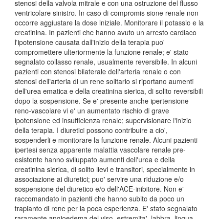
stenosi della valvola mitrale e con una ostruzione del flusso
ventricolare sinistro. In caso di compromis sione renale non
occorre aggiustare la dose iniziale. Monitorare il potassio e la
creatinina. In pazienti che hanno avuto un arresto cardiaco
l'ipotensione causata dall'inizio della terapia puo'
compromettere ulteriormente la funzione renale; e' stato
segnalato collasso renale, usualmente reversibile. In alcuni
pazienti con stenosi bilaterale dell'arteria renale o con
stenosi dell'arteria di un rene solitario si riportano aumenti
dell'urea ematica e della creatinina sierica, di solito reversibili
dopo la sospensione. Se e' presente anche ipertensione
reno-vascolare vi e' un aumentato rischio di grave
ipotensione ed insufficienza renale; supervisionare l'inizio
della terapia. I diuretici possono contribuire a cio',
sospenderli e monitorare la funzione renale. Alcuni pazienti
ipertesi senza apparente malattia vascolare renale pre-
esistente hanno sviluppato aumenti dell'urea e della
creatinina sierica, di solito lievi e transitori, specialmente in
associazione ai diuretici; puo' servire una riduzione e/o
sospensione del diuretico e/o dell'ACE-inibitore. Non e'
raccomandato in pazienti che hanno subito da poco un
trapianto di rene per la poca esperienza. E' stato segnalato
raramente angioedema del viso, estremita', labbra, lingua,