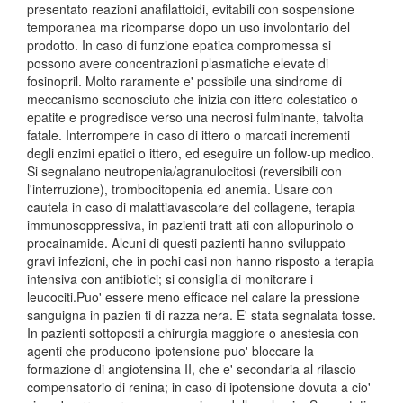
presentato reazioni anafilattoidi, evitabili con sospensione
temporanea ma ricomparse dopo un uso involontario del
prodotto. In caso di funzione epatica compromessa si
possono avere concentrazioni plasmatiche elevate di
fosinopril. Molto raramente e' possibile una sindrome di
meccanismo sconosciuto che inizia con ittero colestatico o
epatite e progredisce verso una necrosi fulminante, talvolta
fatale. Interrompere in caso di ittero o marcati incrementi
degli enzimi epatici o ittero, ed eseguire un follow-up medico.
Si segnalano neutropenia/agranulocitosi (reversibili con
l'interruzione), trombocitopenia ed anemia. Usare con
cautela in caso di malattiavascolare del collagene, terapia
immunosoppressiva, in pazienti tratt ati con allopurinolo o
procainamide. Alcuni di questi pazienti hanno sviluppato
gravi infezioni, che in pochi casi non hanno risposto a terapia
intensiva con antibiotici; si consiglia di monitorare i
leucociti.Puo' essere meno efficace nel calare la pressione
sanguigna in pazien ti di razza nera. E' stata segnalata tosse.
In pazienti sottoposti a chirurgia maggiore o anestesia con
agenti che producono ipotensione puo' bloccare la
formazione di angiotensina II, che e' secondaria al rilascio
compensatorio di renina; in caso di ipotensione dovuta a cio'