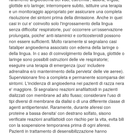
glottide e/o laringe; interrompere subito, istituire una terapia
e un monitoraggio appropriato per assicurare una completa
risoluzione dei sintomi prima della dimissione. Anche in quei
casi in cui e' coinvolto solo l'ingrossamento della lingua
senza difficolta' respiratorie, puo' occorrere un'osservazione
prolungata, poiche' anti-istaminici e corticosteroidi possono
non essere sufficienti. Molto raramente si segnalano casi
fataliper angioedema associato con edema della laringe o
della lingua. In c aso di coinvolgimento della lingua, glottide o
laringe sono possibili ostruzioni delle vie respiratorie;
eseguire una terapia di emergenza (puo' includere
adrenalina e/o mantenimento della pervieta' delle vie aeree).
Supervisionare fino a completa e permanente scomparsa dei
sintomi. L'incidenza di angioedema nei pazienti di razza nera
e' maggiore. Si segnalano reazioni anafilattoidi in pazienti
dializzati con membrane ad alto flusso; considerare l'uso di
tipi diversi di membrane da dialisi o di una differente classe di
agenti antiipertensivi. Raramente, durante aferesi con
proteine a bassa densita' con destrano solfato, sisono
verificate reazioni anafilattoidi con rischio per la vita, evita bili
con la sospensione temporanea prima di ogni aferesi.
Pazienti in trattamento di desensibilizzazione hanno