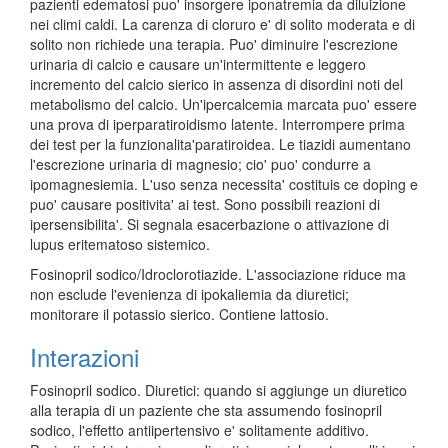
pazienti edematosi puo' insorgere iponatremia da diluizione
nei climi caldi. La carenza di cloruro e' di solito moderata e di
solito non richiede una terapia. Puo' diminuire l'escrezione
urinaria di calcio e causare un'intermittente e leggero
incremento del calcio sierico in assenza di disordini noti del
metabolismo del calcio. Un'ipercalcemia marcata puo' essere
una prova di iperparatiroidismo latente. Interrompere prima
dei test per la funzionalita'paratiroidea. Le tiazidi aumentano
l'escrezione urinaria di magnesio; cio' puo' condurre a
ipomagnesiemia. L'uso senza necessita' costituis ce doping e
puo' causare positivita' ai test. Sono possibili reazioni di
ipersensibilita'. Si segnala esacerbazione o attivazione di
lupus eritematoso sistemico.
Fosinopril sodico/Idroclorotiazide. L'associazione riduce ma
non esclude l'evenienza di ipokaliemia da diuretici;
monitorare il potassio sierico. Contiene lattosio.
Interazioni
Fosinopril sodico. Diuretici: quando si aggiunge un diuretico
alla terapia di un paziente che sta assumendo fosinopril
sodico, l'effetto antiipertensivo e' solitamente additivo.