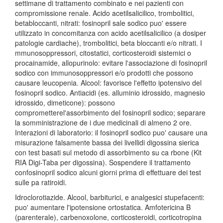
settimane di trattamento combinato e nei pazienti con
compromissione renale. Acido acetilsalicilico, trombolitici,
betabloccanti, nitrati: fosinopril sale sodico puo' essere
utilizzato in concomitanza con acido acetilsalicilico (a dosiper
patologie cardiache), trombolitici, beta bloccanti e/o nitrati. I
mmunosoppressori, citostatici, corticosteroidi sistemici o
procainamide, allopurinolo: evitare l'associazione di fosinopril
sodico con immunosoppressori e/o prodotti che possono
causare leucopenia. Alcool: favorisce l'effetto ipotensivo del
fosinopril sodico. Antiacidi (es. alluminio idrossido, magnesio
idrossido, dimeticone): possono
comprometterel'assorbimento del fosinopril sodico; separare
la somministrazione de i due medicinali di almeno 2 ore.
Interazioni di laboratorio: il fosinopril sodico puo' causare una
misurazione falsamente bassa dei livellidi digossina sierica
con test basati sul metodo di assorbimento su ca rbone (Kit
RIA Digi-Taba per digossina). Sospendere il trattamento
confosinopril sodico alcuni giorni prima di effettuare dei test
sulle pa ratiroidi.
Idroclorotiazide. Alcool, barbiturici, e analgesici stupefacenti:
puo' aumentare l'ipotensione ortostatica. Amfotericina B
(parenterale), carbenoxolone, corticosteroidi, corticotropina