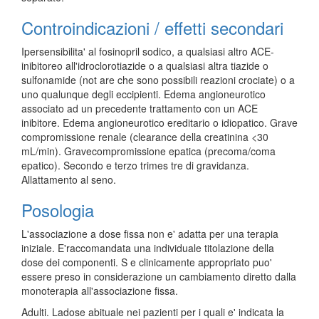
Controindicazioni / effetti secondari
Ipersensibilita' al fosinopril sodico, a qualsiasi altro ACE-
inibitoreo all'idroclorotiazide o a qualsiasi altra tiazide o
sulfonamide (not are che sono possibili reazioni crociate) o a
uno qualunque degli eccipienti. Edema angioneurotico
associato ad un precedente trattamento con un ACE
inibitore. Edema angioneurotico ereditario o idiopatico. Grave
compromissione renale (clearance della creatinina <30
mL/min). Gravecompromissione epatica (precoma/coma
epatico). Secondo e terzo trimes tre di gravidanza.
Allattamento al seno.
Posologia
L'associazione a dose fissa non e' adatta per una terapia
iniziale. E'raccomandata una individuale titolazione della
dose dei componenti. S e clinicamente appropriato puo'
essere preso in considerazione un cambiamento diretto dalla
monoterapia all'associazione fissa.
Adulti. Ladose abituale nei pazienti per i quali e' indicata la