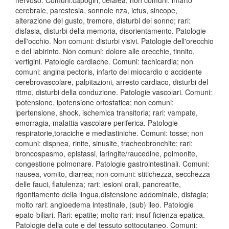
nervoso. Comuni:capogiri, cefalea; non comuni: infarto
cerebrale, parestesia, sonnole nza, ictus, sincope,
alterazione del gusto, tremore, disturbi del sonno; rari:
disfasia, disturbi della memoria, disorientamento. Patologie
dell'occhio. Non comuni: disturbi visivi. Patologie dell'orecchio
e del labirinto. Non comuni: dolore alle orecchie, tinnito,
vertigini. Patologie cardiache. Comuni: tachicardia; non
comuni: angina pectoris, infarto del miocardio o accidente
cerebrovascolare, palpitazioni, arresto cardiaco, disturbi del
ritmo, disturbi della conduzione. Patologie vascolari. Comuni:
ipotensione, ipotensione ortostatica; non comuni:
ipertensione, shock, ischemica transitoria; rari: vampate,
emorragia, malattia vascolare periferica. Patologie
respiratorie,toraciche e mediastiniche. Comuni: tosse; non
comuni: dispnea, rinite, sinusite, tracheobronchite; rari:
broncospasmo, epistassi, laringite/raucedine, polmonite,
congestione polmonare. Patologie gastrointestinali. Comuni:
nausea, vomito, diarrea; non comuni: stitichezza, secchezza
delle fauci, flatulenza; rari: lesioni orali, pancreatite,
rigonfiamento della lingua,distensione addominale, disfagia;
molto rari: angioedema intestinale, (sub) ileo. Patologie
epato-biliari. Rari: epatite; molto rari: insuf ficienza epatica.
Patologie della cute e del tessuto sottocutaneo. Comuni: