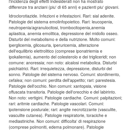
l'incidenza degli effetti indesiderati non ha mostrato
differenze tra anziani (piu' di 65 anni) e pazienti piu' giovani.
Idroclorotiazide. Infezioni e infestazioni. Rari: sial adenite.
Patologie del sistema emolinfopoietico. Rari: leucopenia,
neutropenia/agranulocitosi, trombocitopenia,anemia
aplastica, anemia emolitica, depressione del midollo osseo.
Disturbi del metabolismo e della nutrizione. Molto comuni:
iperglicemia, glicosuria, iperuricemia, alterazione
dell'equilibrio elettrolitico (comprese iponatriemia e
ipokaliemia), aumento del colesterolo e dei trigliceridi; non
comune: anoressia; non noto: alcalosi metabolica. Disturbi
psichiatrici. Rari: irrequietezza, depressione, disturbi del
sonno. Patologie del sistema nervoso. Comuni: stordimento,
cefalea; non comuni: perdita dell'appetito; rari: parestesia.
Patologie dell'occhio. Non comuni: xantopsia, visione
offuscata transitoria. Patologie dell'orecchio e del labirinto.
Non noto: vertigini. Patologie cardiache. Comuni: palpitazioni;
rari: aritmie cardiache. Patologie vascolari. Comuni:
ipotensione posturale; rari: angite necrotizzante (vasculite,
vasculite cutanea). Patologie respiratorie, toraciche e
mediastiniche. Non comuni: difficolta' di respirazione
(comprese polmoniti, edema polmonare). Patologie