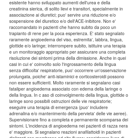
esistente hanno sviluppato aumenti dell'urea e della
creatinina sierica, di solito lievi e transitori, specialmente in
associazione ai diuretici; puo' servire una riduzione e/o
sospensione del diuretico e/o dell'ACE-inibitore. Non e'
raccomandato in pazienti che hanno subito da poco un
trapianto di rene per la poca esperienza. E' stato segnalato
raramente angioedema del viso, estremita', labbra, lingua,
glottide e/o laringe; interrompere subito, istituire una terapia
e un monitoraggio appropriato per assicurare una completa
risoluzione dei sintomi prima della dimissione. Anche in quei
casi in cui e' coinvolto solo l'ingrossamento della lingua
senza difficolta' respiratorie, puo' occorrere un'osservazione
prolungata, poiche' anti-istaminici e corticosteroidi possono
non essere sufficienti. Molto raramente si segnalano casi
fataliper angioedema associato con edema della laringe o
della lingua. In c aso di coinvolgimento della lingua, glottide o
laringe sono possibili ostruzioni delle vie respiratorie;
eseguire una terapia di emergenza (puo' includere
adrenalina e/o mantenimento della pervieta' delle vie aeree).
Supervisionare fino a completa e permanente scomparsa dei
sintomi. L'incidenza di angioedema nei pazienti di razza nera
e' maggiore. Si segnalano reazioni anafilattoidi in pazienti