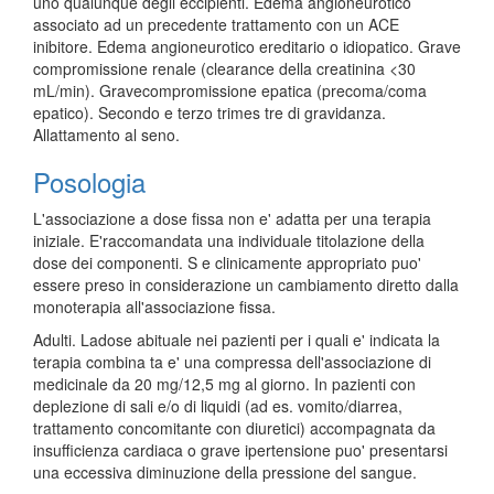
uno qualunque degli eccipienti. Edema angioneurotico
associato ad un precedente trattamento con un ACE
inibitore. Edema angioneurotico ereditario o idiopatico. Grave
compromissione renale (clearance della creatinina <30
mL/min). Gravecompromissione epatica (precoma/coma
epatico). Secondo e terzo trimes tre di gravidanza.
Allattamento al seno.
Posologia
L'associazione a dose fissa non e' adatta per una terapia
iniziale. E'raccomandata una individuale titolazione della
dose dei componenti. S e clinicamente appropriato puo'
essere preso in considerazione un cambiamento diretto dalla
monoterapia all'associazione fissa.
Adulti. Ladose abituale nei pazienti per i quali e' indicata la
terapia combina ta e' una compressa dell'associazione di
medicinale da 20 mg/12,5 mg al giorno. In pazienti con
deplezione di sali e/o di liquidi (ad es. vomito/diarrea,
trattamento concomitante con diuretici) accompagnata da
insufficienza cardiaca o grave ipertensione puo' presentarsi
una eccessiva diminuzione della pressione del sangue.