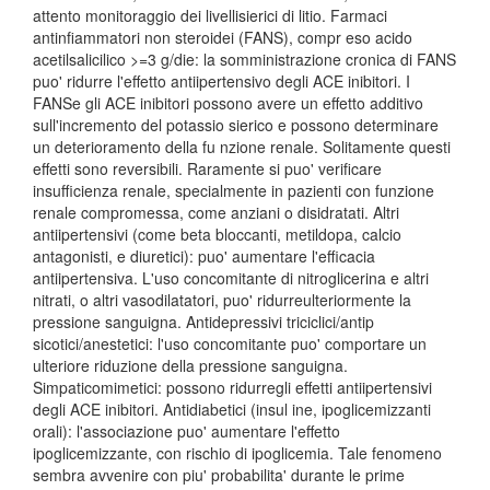
attento monitoraggio dei livellisierici di litio. Farmaci
antinfiammatori non steroidei (FANS), compr eso acido
acetilsalicilico >=3 g/die: la somministrazione cronica di FANS
puo' ridurre l'effetto antiipertensivo degli ACE inibitori. I
FANSe gli ACE inibitori possono avere un effetto additivo
sull'incremento del potassio sierico e possono determinare
un deterioramento della fu nzione renale. Solitamente questi
effetti sono reversibili. Raramente si puo' verificare
insufficienza renale, specialmente in pazienti con funzione
renale compromessa, come anziani o disidratati. Altri
antiipertensivi (come beta bloccanti, metildopa, calcio
antagonisti, e diuretici): puo' aumentare l'efficacia
antiipertensiva. L'uso concomitante di nitroglicerina e altri
nitrati, o altri vasodilatatori, puo' ridurreulteriormente la
pressione sanguigna. Antidepressivi triciclici/antip
sicotici/anestetici: l'uso concomitante puo' comportare un
ulteriore riduzione della pressione sanguigna.
Simpaticomimetici: possono ridurregli effetti antiipertensivi
degli ACE inibitori. Antidiabetici (insul ine, ipoglicemizzanti
orali): l'associazione puo' aumentare l'effetto
ipoglicemizzante, con rischio di ipoglicemia. Tale fenomeno
sembra avvenire con piu' probabilita' durante le prime