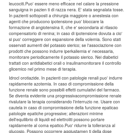
leucociti.Puo' essere meno efficace nel calare la pressione
sanguigna in pazien ti di razza nera. E' stata segnalata tosse.
In pazienti sottoposti a chirurgia maggiore o anestesia con
agenti che producono ipotensione puo' bloccare la
formazione di angiotensina II, che e' secondaria al rilascio
compensatorio di renina; in caso di ipotensione dovuta a cio'
si puo' correggere con espansione della volemia. Sono stati
osservati aumenti del potassio sierico; se l'associazione con
prodotti che possono indurre iperkaliemia e' necessaria,
monitorare periodicamente il potassio sierico. Nei diabetici
trattati con antidiabetici orali o insulinamonitorare il controllo
glicemico nel primo mese di terapia.
Idrocl orotiazide. In pazienti con patologie renali puo' indurre
rapidamente azotemia. In caso di compromissione della
funzione renale sono possibili effetti cumulativi del farmaco.
Se diventa evidente una progressivacompromissione renale
rivalutare la terapia considerando l'interruzio ne. Usare con
cautela in caso di compromissione della funzione epaticao
patologie epatiche progressive; alterazioni minime
dell'equilibrio di liquidi ed elettroliti possono portare
rapidamente al coma epatico.Puo' ridurre la tolleranza al
glucosio. Possono occorrere aggiustamen ti della dose