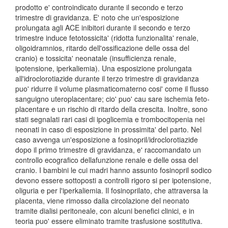
prodotto e' controindicato durante il secondo e terzo
trimestre di gravidanza. E' noto che un'esposizione
prolungata agli ACE inibitori durante il secondo e terzo
trimestre induce fetotossicita' (ridotta funzionalita' renale,
oligoidramnios, ritardo dell'ossificazione delle ossa del
cranio) e tossicita' neonatale (insufficienza renale,
ipotensione, iperkaliemia). Una esposizione prolungata
all'idroclorotiazide durante il terzo trimestre di gravidanza
puo' ridurre il volume plasmaticomaterno cosi' come il flusso
sanguigno uteroplacentare; cio' puo' cau sare ischemia feto-
placentare e un rischio di ritardo della crescita. Inoltre, sono
stati segnalati rari casi di ipoglicemia e trombocitopenia nei
neonati in caso di esposizione in prossimita' del parto. Nel
caso avvenga un'esposizione a fosinopril/idroclorotiazide
dopo il primo trimestre di gravidanza, e' raccomandato un
controllo ecografico dellafunzione renale e delle ossa del
cranio. I bambini le cui madri hanno assunto fosinopril sodico
devono essere sottoposti a controlli rigoro si per ipotensione,
oliguria e per l'iperkaliemia. Il fosinoprilato, che attraversa la
placenta, viene rimosso dalla circolazione del neonato
tramite dialisi peritoneale, con alcuni benefici clinici, e in
teoria puo' essere eliminato tramite trasfusione sostitutiva.