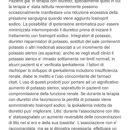
Pazienti gia' in terapia con diuretici, specialmente quelli in cui
la terapia e' stata istituita recentemente possono
occasionalmente manifestare una riduzione eccessiva della
pressione sanguigna quando viene aggiunto fosinopril
sodico. La possibilita' di ipotensione sintomatica puo' essere
minimizzata interrompendo il diuretico prima di iniziare il
trattamento con fosinopril sodico. Integratori di potassio,
diuretici risparmiatori di potassio, sostituti del sale contenenti
potassio o altri medicinali associati a un incremento del
potassio sierico (es.eparina): anche se negli studi clinici il
potassio sierico e' rimasto solitamente nei limiti normali, in
alcuni pazienti si e' verificata iperkaliemia. I fattori di
rischioper lo sviluppo di iperkaliemia includono insufficienza
renale, diabe te mellito e l'uso concomitante dei farmaci
citati. L'uso di questi prodotti puo' portare ad un significativo
aumento di potassio sierico, soprattutto in pazienti con
compromissione della funzione renale. Se durante la terapia
con diuretici che favoriscono la perdita di potassio viene
somministrato fosinopril sodico, la ipokaliemia indotta da
diuretici puo' migliorare. Litio: durante l'associazione con litio
e' statosegnalato un aumento reversibile delle concentrazioni
di litio nel si ero e della sua tossicita'. L'associazione non e'
raccomandata, ma se si dimostra necessaria, effettuare un