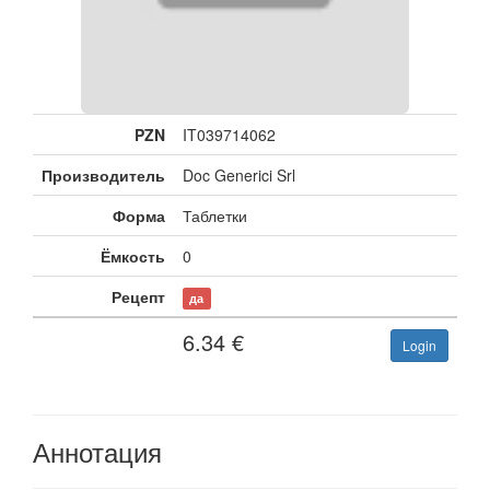
PZN
IT039714062
Производитель
Doc Generici Srl
Форма
Таблетки
Ёмкость
0
Рецепт
да
6.34
€
Login
Аннотация