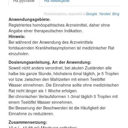
На русском
На немецком
Google
,
Yandex
,
Bing
Посмотреть перевод в
Anwendungsgebiete:
Registriertes homöopathisches Arzneimittel, daher ohne
Angabe einer therapeutischen Indikation.
Hinweis:
Bei während der Anwendung des Arzneimittels
fortdauernden Krankheitssymptomen ist medizinischer Rat
einzuholen.
Dosierungsanleitung, Art der Anwendung:
Soweit nicht anders verordnet, bei akuten Zuständen alle
halbe bis ganze Stunde, höchstens 6mal täglich, je 5 Tropfen
vor bzw. zwischen den Mahlzeiten mit einem Teelöffel
Wasser einnehmen. Die Einnahme sollte ohne medizinischen
Rat nicht länger als 1 Woche erfolgen.
Bei chronischen Verlaufsformen 1-3mal täglich 5 Tropfen mit
einem Teelöffel Wasser einnehmen.
Bei Besserung der Beschwerden ist die Häufigkeit der
Einnahme zu reduzieren.
Zusammensetzung:
10 g (= 10,88 ml) Mischung enthalten: