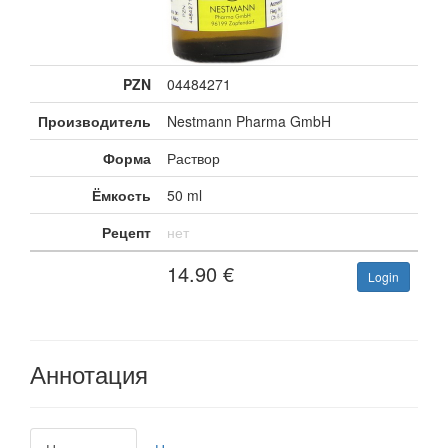
PZN
04484271
Производитель
Nestmann Pharma GmbH
Форма
Раствор
Ёмкость
50 ml
Рецепт
нет
14.90
€
Login
Аннотация